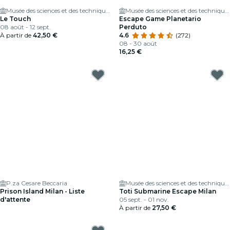
Musée des sciences et des techniques Léonard de Vinci
Musée des sciences et des techniques Léonard de Vinci
Le Touch
Escape Game Planetario
08 août - 12 sept.
Perduto
À partir de
42,50 €
4.6
(272)
08 - 30 août
16,25 €
P.za Cesare Beccaria
Musée des sciences et des techniques Léonard de Vinci
Prison Island Milan - Liste
Toti Submarine Escape Milan
d'attente
05 sept. - 01 nov.
À partir de
27,50 €