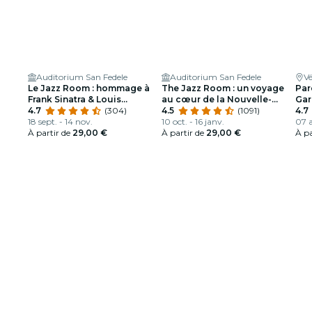
Auditorium San Fedele
Auditorium San Fedele
V
Le Jazz Room : hommage à
The Jazz Room : un voyage
Par
Frank Sinatra & Louis
au cœur de la Nouvelle-
Gar
Armstrong
4.7
(304)
Orléans
4.5
(1091)
pas
4.7
18 sept. - 14 nov.
10 oct. - 16 janv.
07 a
À partir de
29,00 €
À partir de
29,00 €
À pa