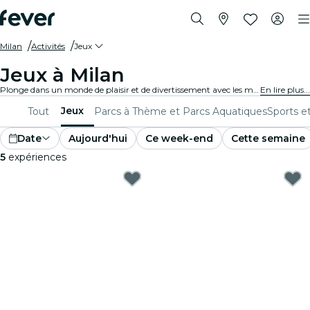
Milan
Activités
Jeux
Jeux à Milan
Plonge dans un monde de plaisir et de divertissement avec les meilleurs jeux de Milan. Des jeux de société aux expériences de réalité virtuelle, il y en a pour tous les goûts.
En lire plus...
Jeux
Tout
Parcs à Thème et Parcs Aquatiques
Sports e
Date
Aujourd'hui
Ce week-end
Cette semaine
5
expériences