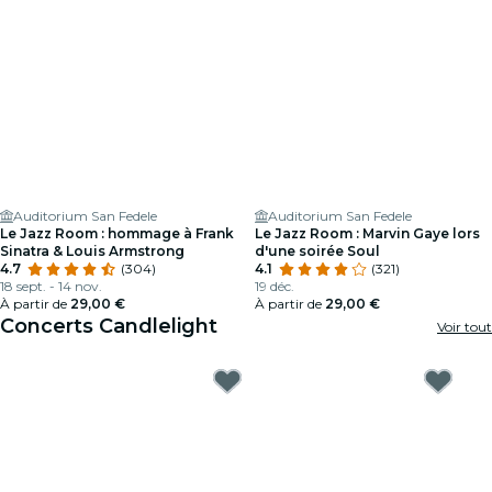
Auditorium San Fedele
Auditorium San Fedele
Le Jazz Room : hommage à Frank
Le Jazz Room : Marvin Gaye lors
Sinatra & Louis Armstrong
d'une soirée Soul
4.7
(304)
4.1
(321)
18 sept. - 14 nov.
19 déc.
À partir de
29,00 €
À partir de
29,00 €
Concerts Candlelight
Voir tout