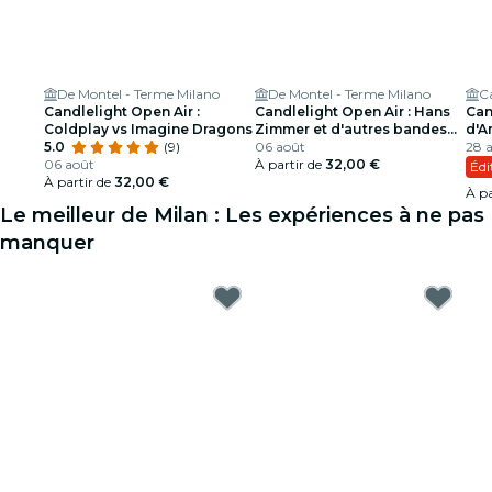
De Montel - Terme Milano
De Montel - Terme Milano
Candlelight Open Air :
Candlelight Open Air : Hans
Can
Coldplay vs Imagine Dragons
Zimmer et d'autres bandes
d'A
5.0
(9)
originales
06 août
28 a
06 août
À partir de
32,00 €
Édi
À partir de
32,00 €
À pa
Le meilleur de Milan : Les expériences à ne pas
manquer