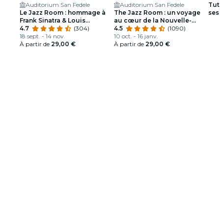
Auditorium San Fedele
Auditorium San Fedele
Tut
Le Jazz Room : hommage à
The Jazz Room : un voyage
ses
Frank Sinatra & Louis
au cœur de la Nouvelle-
Armstrong
4.7
(304)
Orléans
4.5
(1090)
18 sept. - 14 nov.
10 oct. - 16 janv.
À partir de
29,00 €
À partir de
29,00 €