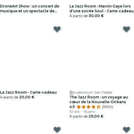
DroneArt Show : un concert de
La Jazz Room : Marvin Gaye lors
musique et un spectacle de
d’une soirée Soul - Carte-cadeau
lumière à Milan - Liste d'attente
À partir de
30,00 €
La Jazz Room - Carte-cadeau
Auditorium San Fedele
À partir de
20,00 €
The Jazz Room : un voyage au
cœur de la Nouvelle-Orléans
4.5
(1090)
10 oct. - 16 janv.
À partir de
29,00 €