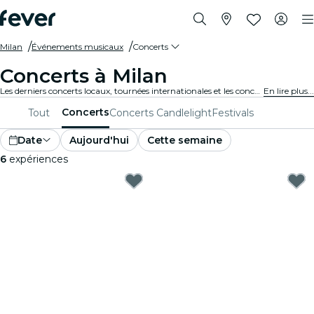
Milan
Événements musicaux
Concerts
Concerts à Milan
Les derniers concerts locaux, tournées internationales et les concerts de musique en tous genres à Milan.
En lire plus...
Concerts
Tout
Concerts Candlelight
Festivals
Date
Aujourd'hui
Cette semaine
6
expériences