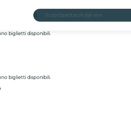
Scopri
Spettacoli dal vivo
Madrid
 biglietti disponibili.
Candlelight
Londra
Esperienze e città
 biglietti disponibili.
San Paolo
e
Mostre
Seoul
Tour città
Concerti