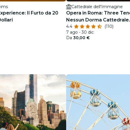
eims
Cattedrale dell'Immagine
xperience: Il Furto da 20
Opera in Roma: Three Teno
Dollari
Nessun Dorma Cattedrale
4.4
(110)
dell'Immagine
7 ago - 30 dic
Da
30,00 €