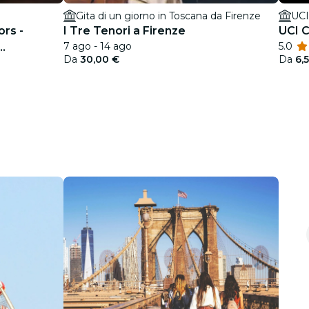
Gita di un giorno in Toscana da Firenze
UCI
rs -
I Tre Tenori a Firenze
UCI 
7 ago - 14 ago
5.0
Da
30,00 €
Da
6,