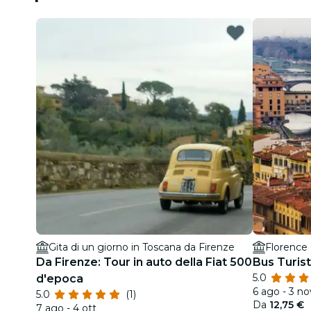
Gita di un giorno in Toscana da Firenze
Florence 
Da Firenze: Tour in auto della Fiat 500
Bus Turist
5.0
d'epoca
6 ago - 3 no
5.0
(1)
Da
12,75 €
7 ago - 4 ott