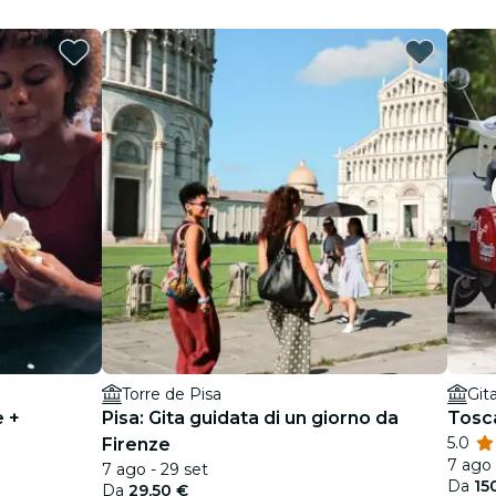
Torre de Pisa
Git
e +
Pisa: Gita guidata di un giorno da
Tosca
5.0
Firenze
7 ago 
7 ago - 29 set
Da
15
Da
29,50 €