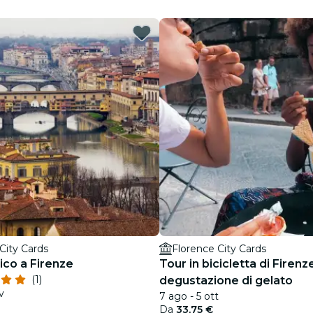
Ristoranti
Cinema
City Cards
Florence City Cards
ico a Firenze
Tour in bicicletta di Firenz
(1)
degustazione di gelato
v
7 ago - 5 ott
Da
33,75 €