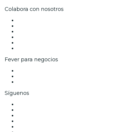
Colabora con nosotros
Gestiona tu evento
Publica tu evento
Eventos y beneficios para empresas
Programa de Afiliados
Programa de embajadores e influencers
Colaboraciones de marca
Fever para negocios
Eventos privados y entradas de grupo
Beneficios corporativos
Tarjetas y cupones de regalo corporativos
Síguenos
Facebook
X (Twitter)
Instagram
TikTok
LinkedIn