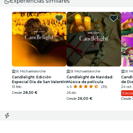
Experiencias similares
St Michaeliskirche
St Michaeliskirche
St M
Candlelight: Edición
Candlelight de Navidad:
Candl
Especial Día de San Valentín
Música de película
de Di
13 feb
4.5
(35)
24 oct
Desde
28,50 €
26 dic
Edici
Desde
26,00 €
Desde