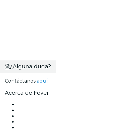
¿Alguna duda?
Contáctanos
aquí
Acerca de Fever
Prensa
Únete al equipo
Becas de Excelencia
Tarjetas Regalo
Centro de asistencia