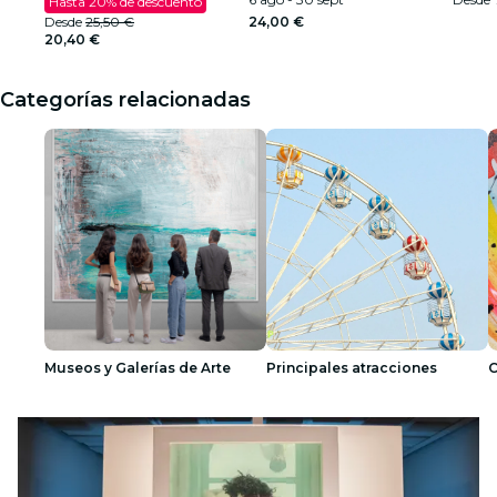
Hasta 20% de descuento
Desde
25,50 €
24,00 €
20,40 €
Categorías relacionadas
Museos y Galerías de Arte
Principales atracciones
C