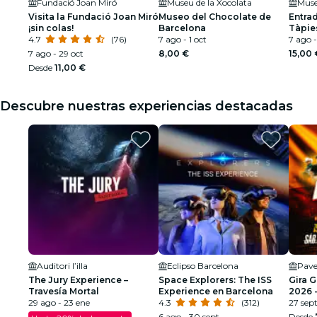
Fundació Joan Miró
Museu de la Xocolata
Muse
Visita la Fundació Joan Miró
Museo del Chocolate de
Entra
¡sin colas!
Barcelona
Tàpie
4.7
(76)
7 ago - 1 oct
7 ago -
7 ago - 29 oct
8,00 €
15,00 
Desde
11,00 €
Descubre nuestras experiencias destacadas
Auditori l’illa
Eclipso Barcelona
Pave
The Jury Experience –
Space Explorers: The ISS
Gira 
Travesía Mortal
Experience en Barcelona
2026 -
29 ago - 23 ene
4.3
(312)
SEGU
27 sep
6 ago - 30 sept
Desde