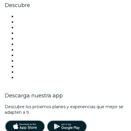
Descubre
Locales y espacios de eventos en Barcelona
España
Hoy
Mañana
Esta semana
Este fin de semana
Halloween
San Valentín
Navidad
La La Love You
Viva Suecia
Año Nuevo
Descarga nuestra app
Descubre los próximos planes y experiencias que mejor se
adapten a ti.