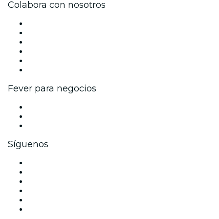
Colabora con nosotros
Gestiona tu evento
Publica tu evento
Eventos y beneficios para empresas
Programa de Afiliados
Programa de embajadores e influencers
Colaboraciones de marca
Fever para negocios
Eventos privados y entradas de grupo
Beneficios corporativos
Tarjetas y cupones de regalo corporativos
Síguenos
Facebook
X (Twitter)
Instagram
TikTok
LinkedIn
Youtube