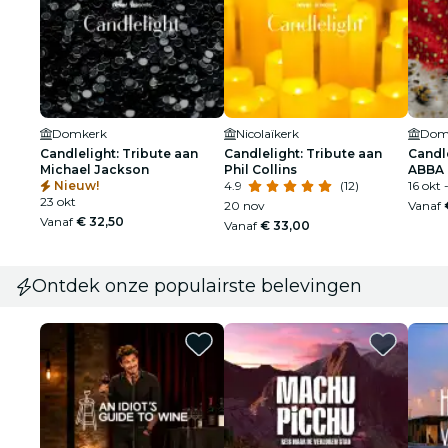
Domkerk
Nicolaïkerk
Dom
Candlelight: Tribute aan
Candlelight: Tribute aan
Candle
Michael Jackson
Phil Collins
ABBA
Nieuw!
4.9
(12)
16 okt 
23 okt
20 nov
Vanaf
Vanaf
€ 32,50
Vanaf
€ 33,00
Ontdek onze populairste belevingen