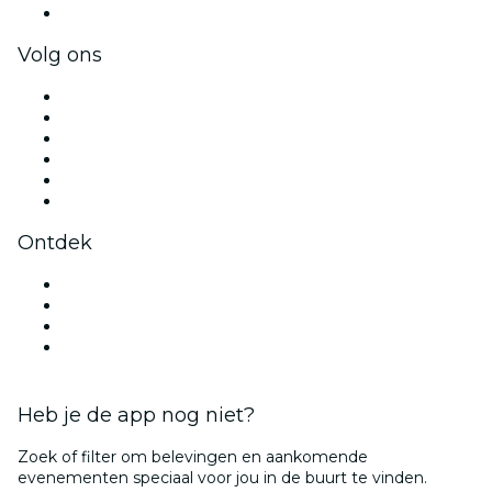
Cadeaubonnen & vouchers voor bedrijven
Volg ons
Facebook
X (Twitter)
Instagram
TikTok
LinkedIn
YouTube
Ontdek
Evenementenlocaties in Utrecht
Nederland
Halloween
Valentijnsdag
Heb je de app nog niet?
Zoek of filter om belevingen en aankomende
evenementen speciaal voor jou in de buurt te vinden.