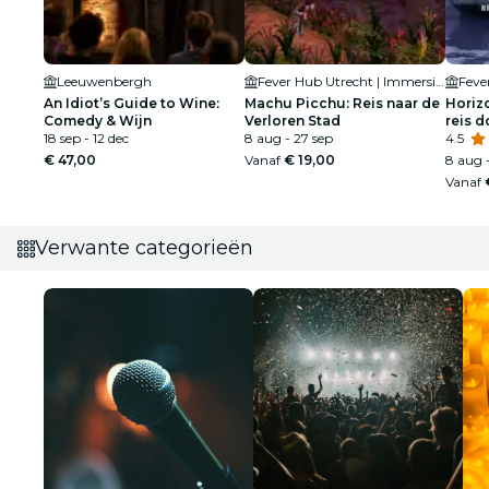
Leeuwenbergh
Fever Hub Utrecht | Immersieve Ervaringen en Tentoonstellingen
An Idiot’s Guide to Wine:
Machu Picchu: Reis naar de
Horiz
Comedy & Wijn
Verloren Stad
reis 
18 sep - 12 dec
8 aug - 27 sep
4.5
€ 47,00
Vanaf
€ 19,00
8 aug 
Vanaf
Verwante categorieën