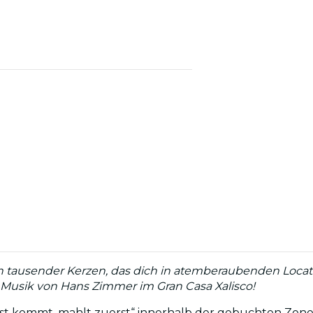
in tausender Kerzen, das dich in atemberaubenden Loca
die Musik von Hans Zimmer im Gran Casa Xalisco!
rst kommt, mahlt zuerst“ innerhalb der gebuchten Zon