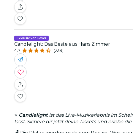
Exklusiv von Fever
Candlelight: Das Beste aus Hans Zimmer
4.7
(239)
⭐
Candlelight
ist das Live-Musikerlebnis im Sche
lässt. Sichere dir jetzt deine Tickets und erlebe 
🪑 Die Plätze werden nach dem Prinzip „Wer zue