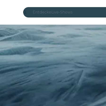
Entdecke
Live-Shows
Madrid
Candlelight
London
Erlebnisse und Städte
São Paulo
Seoul
Stadttouren
Konzerte