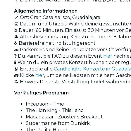
Allgemeine Informationen
📍 Ort: Gran Casa Xalisco, Guadalajara
📅 Datum und Uhrzeit: Wähle deine gewünschte O
⏳ Dauer: 60 Minuten. Einlass ist 30 Minuten vor B
👤 Altersbeschränkung: Kein Zutritt unter 8 Jahr
♿ Barrierefreiheit: rollstuhlgerecht
🚗 Parken: Es sind keine Parkplätze vor Ort verf
❓ Du kannst die FAQ zu diesem Event
hier
nachle
🕯️ Wenn du ein privates Konzert buchen oder reg
🎻 Entdecke alle
Candlelight-Konzerte in Guadala
🎁 Klicke
hier
, um deine Liebsten mit einem Gesc
📝 Hinweis: Die erste Vorstellung findet während
Vorläufiges Programm
Inception - Time
The Lion King - This Land
Madagascar - Zooster s Breakout
Supermarine from Dunkirk
The Pacific Honor