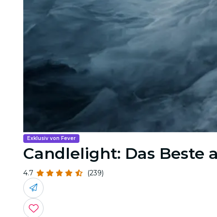
Exklusiv von Fever
Candlelight: Das Beste
4.7
(239)