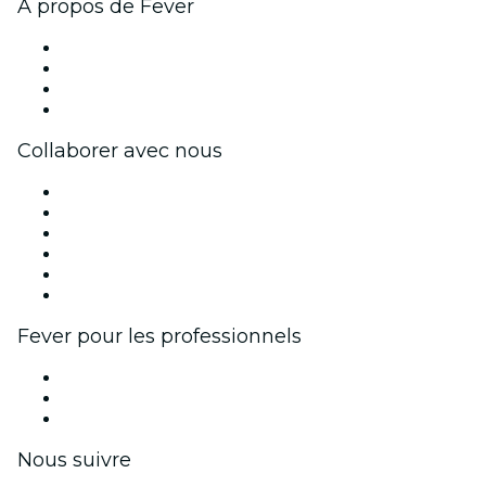
À propos de Fever
Presse
Travailler chez Fever
Cartes-cadeaux
Centre d'aide
Collaborer avec nous
Fever Zone
Publiez votre événement
Événements d'entreprise et avantages
Programme d'affiliation
Programme d'ambassadeurs et d'influenceurs
Partenariats avec des marques
Fever pour les professionnels
Événements privés et billets de groupe
Avantages pour les entreprises
Coupons et cartes cadeaux pour les entreprises
Nous suivre