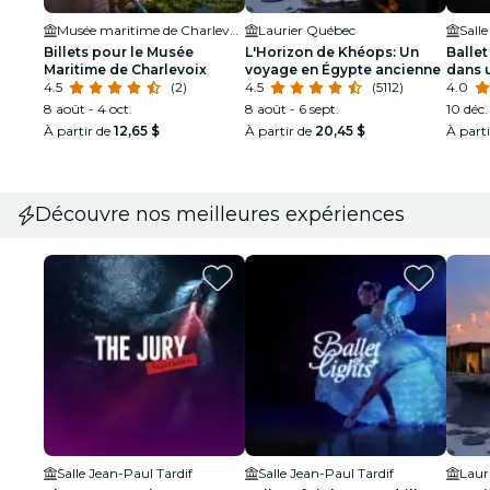
Musée maritime de Charlevoix
Laurier Québec
Sall
Billets pour le Musée
L'Horizon de Khéops: Un
Ballet
Maritime de Charlevoix
voyage en Égypte ancienne
dans 
4.5
(2)
4.5
(5112)
éblou
4.0
8 août - 4 oct.
8 août - 6 sept.
10 déc. 
À partir de
12,65 $
À partir de
20,45 $
À part
Découvre nos meilleures expériences
Salle Jean-Paul Tardif
Salle Jean-Paul Tardif
Laur