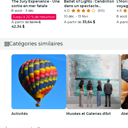
The Jury Experience - Une
Ballet of Lights : Cendrillon
L'Hor
sortie en mer fatale
dans un spectacle
voyag
8 août - 3 déc.
éblouissant
4.0
(90)
4.5
10 déc. - 13 févr.
8 août 
Jusqu'à 20 % de réduction
À partir de
52,14 $
À partir de
35,64 $
À part
42,34 $
Catégories similaires
Activités
Musées et Galeries d'Art
Ate