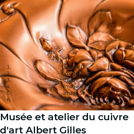
Image 1
Image 2
Image 3
Image 4
Image 5
Image 6
Musée et atelier du cuivre
d'art Albert Gilles