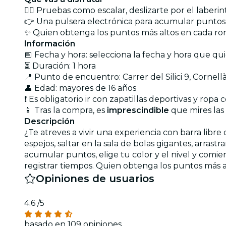
🏃‍♀️ Pruebas como escalar, deslizarte por el laberin
👉 Una pulsera electrónica para acumular puntos
✨ Quien obtenga los puntos más altos en cada ro
Información
📅 Fecha y hora: selecciona la fecha y hora que qu
⏳ Duración: 1 hora
📍 Punto de encuentro: Carrer del Silici 9, Cornel
👤 Edad: mayores de 16 años
❗ Es obligatorio ir con zapatillas deportivas y rop
📱 Tras la compra, es
imprescindible
que mires las 
Descripción
¿Te atreves a vivir una experiencia con barra libre 
espejos, saltar en la sala de bolas gigantes, arras
acumular puntos, elige tu color y el nivel y comie
registrar tiempos. Quien obtenga los puntos más a
Opiniones de usuarios
4.6
/5
basado en 109 opiniones