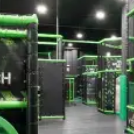
restaurantes
cine