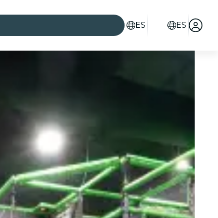
ES
ES