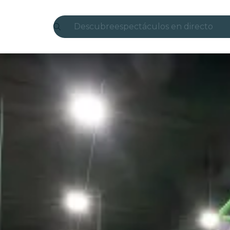
Descubre
espectáculos en directo
Madrid
candlelight
Londres
experiencias y ciudades
São Paulo
exposiciones
Seúl
recorridos por la ciudad
conciertos