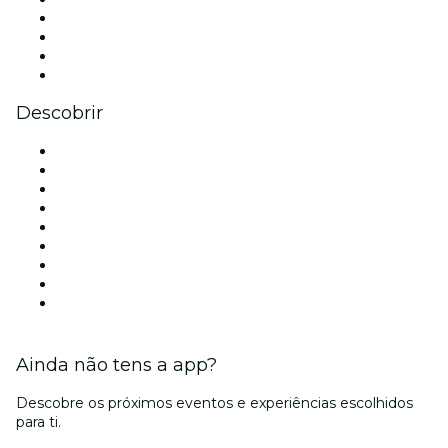
Instagram
TikTok
LinkedIn
YouTube
Descobrir
Locais de eventos - Porto
Portugal
Hoje
Amanhã
Esta semana
Neste fim de semana
Halloween
Dia dos Namorados
Natal
Ainda não tens a app?
Descobre os próximos eventos e experiências escolhidos
para ti.