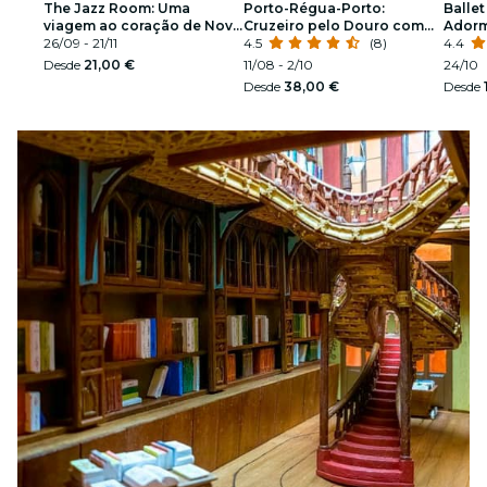
The Jazz Room: Uma
Porto-Régua-Porto:
Ballet
viagem ao coração de Nova
Cruzeiro pelo Douro com
Ador
Orleães
26/09 - 21/11
pequeno-almoço e almoço
4.5
(8)
espetá
4.4
Desde
21,00 €
11/08 - 2/10
24/10
Desde
38,00 €
Desde