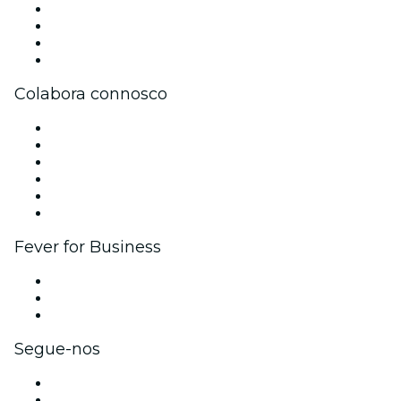
Imprensa
Trabalha na Fever
Cartões-Oferta
Apoio ao cliente
Colabora connosco
Gere o teu evento
Publica o teu evento
Eventos corporativos e vantagens
Programa de Afiliados
Programa de embaixadores e influenciadores
Parcerias
Fever for Business
Eventos privados e bilhetes para grupos
Benefícios para as empresas
Cartões-presente e vouchers para empresas
Segue-nos
Facebook
X (Twitter)