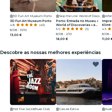
3D Fun Art Museum Porto
Skip the Line: World of Discoveries Entrance Ticket in Porto
Alfâ
3D Fun Art Museum Porto
Porto: Entrada no Museu «
Impres
4.8
(43)
World of Discoveries » e
Klimt:
passeio de barco
5.0
(3)
4.5
8/08 - 31/10
8/08 - 2/10
8/08 -
13,00 €
18,00 €
11,00 
Descobre as nossas melhores experiências
Hot Five Jazz&Blues Club
Cais da Estiva
Audit