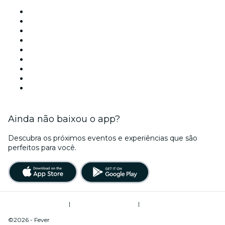
Locais de eventos - São Paulo
Brasil
Hoje
Amanhã
Esta semana
Neste fim de semana
Halloween
Dia dos Namorados
Natal
Ainda não baixou o app?
Descubra os próximos eventos e experiências que são
perfeitos para você.
Termos de Utilização
|
Política de Privacidade
|
Gerenciamento de Cookies
©2026 - Fever