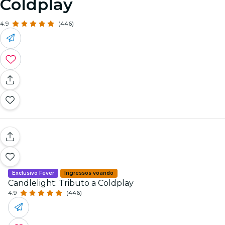
Coldplay
4.9
(446)
Exclusivo Fever
Ingressos voando
Candlelight: Tributo a Coldplay
4.9
(446)