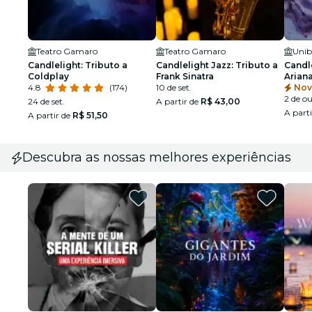
Teatro Gamaro
Teatro Gamaro
Unib
Candlelight: Tributo a
Candlelight Jazz: Tributo a
Candle
Coldplay
Frank Sinatra
Arian
4.8
(174)
10 de set.
Nov
2 de ou
24 de set.
A partir de
R$ 43,00
A part
A partir de
R$ 51,50
Descubra as nossas melhores experiências