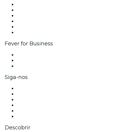
Gerencie seu evento
Publique seu evento
Eventos corporativos e benefícios
Programa de Afiliados
Programa de embaixadores e influencers
Parcerias
Fever for Business
Eventos privados e ingressos para grupos
Benefícios para as empresas
Cartões-presente e vouchers para empresas
Siga-nos
Facebook
X (Twitter)
Instagram
TikTok
LinkedIn
YouTube
Descobrir