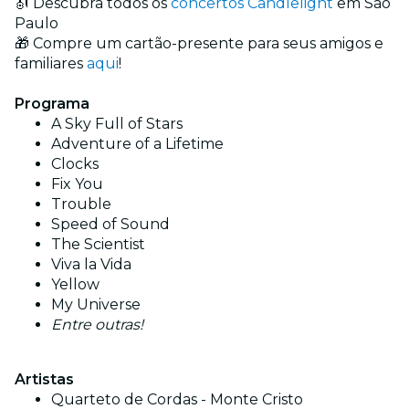
🎻 Descubra todos os
concertos Candlelight
em São
Paulo
🎁 Compre um cartão-presente para seus amigos e
familiares
aqui
!
Programa
A Sky Full of Stars
Adventure of a Lifetime
Clocks
Fix You
Trouble
Speed of Sound
The Scientist
Viva la Vida
Yellow
My Universe
Entre outras!
Artistas
Quarteto de Cordas - Monte Cristo