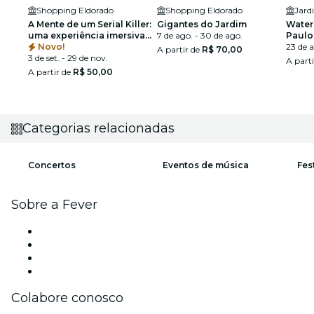
Shopping Eldorado
Shopping Eldorado
A Mente de um Serial Killer:
Gigantes do Jardim
Water 
uma experiência imersiva
7 de ago. - 30 de ago.
Paulo
em São Paulo
Novo!
23 de 
A partir de
R$ 70,00
3 de set. - 29 de nov.
A part
A partir de
R$ 50,00
Categorias relacionadas
Concertos
Eventos de música
Fes
Sobre a Fever
Imprensa
Carreiras
Cartões-Presente
Central de Ajuda
Colabore conosco