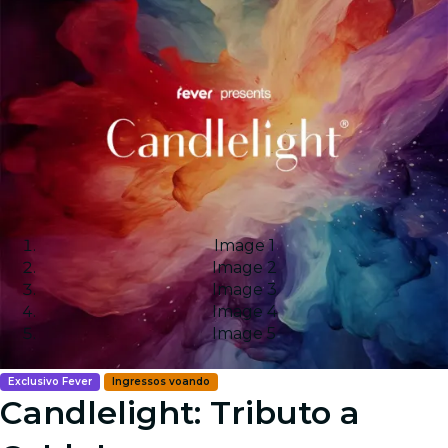
Image 1
Image 2
Image 3
Image 4
Image 5
Exclusivo Fever
Ingressos voando
Candlelight: Tributo a