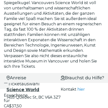
Spiegelkugel. Vancouvers Science World ist voll
von unterhaltsamen und wissenschaftlichen
Ausstellungen und Aktivitäten, die der ganzen
Familie viel Spaß machen. Sie ist außerdem ideal
geeignet für einen Besuch an einem regnerischen
Tag, da fast 100 % der Aktivitäten drinnen
stattfinden. Familien können mit unzähligen
interaktiven Exponaten die Wissenschaft in den
Bereichen Technologie, Ingenieurwesen, Kunst
und Design sowie Mathematik erkunden.
Verpassen Sie also nicht dieses erstaunliche
interaktive Museum in Vancouver und holen Sie
sich Ihre Tickets.
Datums- und
Anreise
Brauchst du Hilfe?
Ticketauswahl
Science World
Kontakt
hier
Erwachsene
1455 Quebec St, BC V6A 3Z7
für
CA$37,50