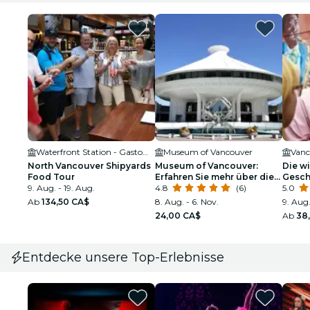
Waterfront Station - Gastown
Museum of Vancouver
North Vancouver Shipyards
Museum of Vancouver:
Die w
Food Tour
Erfahren Sie mehr über die
Gesch
9. Aug. - 19. Aug.
Geschichte Vancouvers
4.8
(6)
5.0
Ab
134,50 CA$
8. Aug. - 6. Nov.
9. Aug.
24,00 CA$
Ab
38
Entdecke unsere Top-Erlebnisse