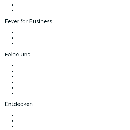
Botschafter & Influencer-Programm
Markenpartnerschaften
Fever for Business
Privatveranstaltungen & Gruppentickets
Firmenvorteile
Firmengeschenkkarten und -gutscheine
Folge uns
Facebook
X (Twitter)
Instagram
TikTok
LinkedIn
YouTube
Entdecken
Veranstaltungsorte in Vancouver
Heute
Morgen