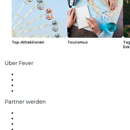
Top-Attraktionen
Tourismus
Tag
Exk
Über Fever
Presse
Wir stellen ein!
Geschenkgutscheine
Hilfe-Center
Partner werden
Fever Zone
Veröffentliche dein Event
Firmenevents & -vorteile
Affiliate-Programm