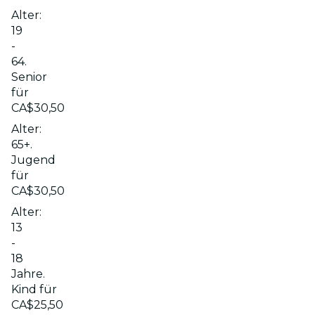
Alter:
19
-
64.
Senior
für
CA$30,50
Alter:
65+.
Jugend
für
CA$30,50
Alter:
13
-
18
Jahre.
Kind für
CA$25,50