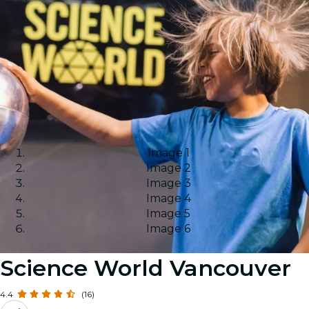
Image 1
Image 2
Image 3
Image 4
Image 5
Image 6
Science World Vancouver
4.4
(16)