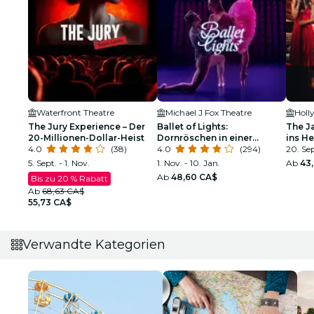
Waterfront Theatre
Michael J Fox Theatre
Holl
The Jury Experience – Der
Ballet of Lights:
The J
20-Millionen-Dollar-Heist
Dornröschen in einer
ins H
4.0
(38)
funkelnden Show
4.0
(294)
20. Sep
5. Sept. - 1. Nov.
1. Nov. - 10. Jan.
Ab
43
Ab
48,60 CA$
Bis zu 20 % Rabatt
Ab
68,63 CA$
55,73 CA$
Verwandte Kategorien