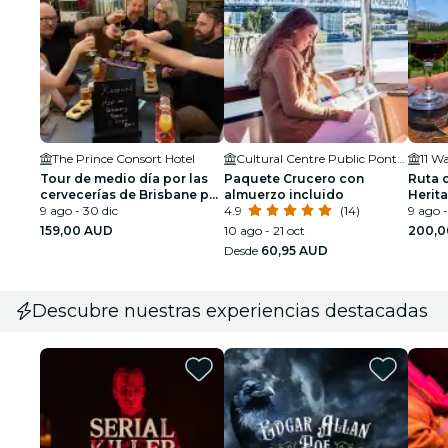
The Prince Consort Hotel
Cultural Centre Public Pontoon, Cultural Centre Boardwalk
11 W
Tour de medio día por las
Paquete Crucero con
Ruta d
cervecerías de Brisbane por
almuerzo incluido
Herit
la tarde
9 ago - 30 dic
4.9
(14)
9 ago -
159,00 AUD
10 ago - 21 oct
200,0
Desde
60,95 AUD
Descubre nuestras experiencias destacadas