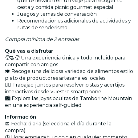
que te llevarán en un viaje para recoger tu
cesta y comida picnic gourmet especial
Juegos y temas de conversación
Recomendaciones adicionales de actividades y
rutas de senderismo
Compra mínima de 2 entradas
Qué vas a disfrutar
🧑‍🤝‍🧑 Una experiencia única y todo incluido para
compartir con amigos
🍽️ Recoge una deliciosa variedad de alimentos estilo
plato de productores artesanales locales
🕵️‍♀️ Trabajad juntos para resolver pistas y acertijos
interactivos desde vuestro smartphone
🏙️ Explora las joyas ocultas de Tamborine Mountain
en una experiencia self-guided
Información
📅 Fecha: diaria (selecciona el día durante la
compra)
🕒 Hora: empieza tu picnic en cualquier momento