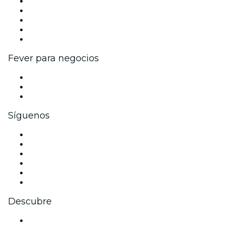
Publica tu evento
Eventos y beneficios para empresas
Programa de Afiliados
Programa de embajadores e influencers
Colaboraciones de marca
Fever para negocios
Eventos privados y entradas de grupo
Beneficios corporativos
Tarjetas y cupones de regalo corporativos
Síguenos
Facebook
X (Twitter)
Instagram
TikTok
LinkedIn
Youtube
Descubre
Locales y espacios de eventos en Brisbane