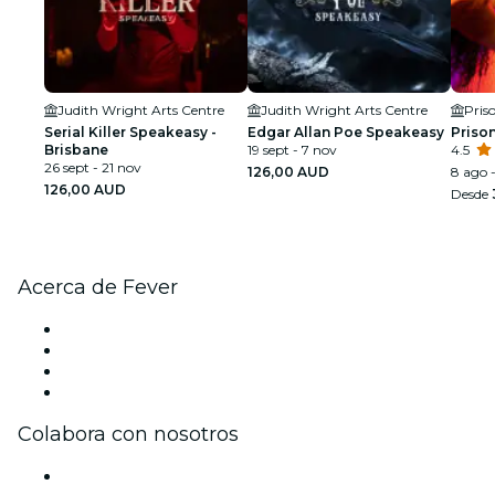
Judith Wright Arts Centre
Judith Wright Arts Centre
Pris
Serial Killer Speakeasy -
Edgar Allan Poe Speakeasy
Prison
Brisbane
19 sept - 7 nov
4.5
26 sept - 21 nov
126,00 AUD
8 ago 
126,00 AUD
Desde
Acerca de Fever
Prensa
Únete al equipo
Tarjetas Regalo
Centro de asistencia
Colabora con nosotros
Gestiona tu evento