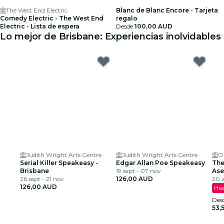
The West End Electric
Blanc de Blanc Encore - Tarjeta
Comedy Electric - The West End
regalo
Electric - Lista de espera
Desde
100,00 AUD
Lo mejor de Brisbane: Experiencias inolvidables
Judith Wright Arts Centre
Judith Wright Arts Centre
O
Serial Killer Speakeasy -
Edgar Allan Poe Speakeasy
The
Brisbane
19 sept - 07 nov
Ase
26 sept - 21 nov
126,00 AUD
20 
126,00 AUD
Has
Des
53,