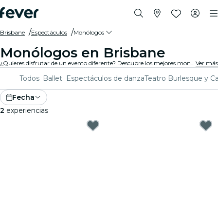
Brisbane
Espectáculos
Monólogos
Monólogos en Brisbane
¿Quieres disfrutar de un evento diferente? Descubre los mejores monólogos en Brisbane, y elige el que quieras entre una variada programación repartida por distintas salas de la ciudad.
Ver más
Todos
Ballet
Espectáculos de danza
Teatro
Burlesque y C
Fecha
2
experiencias