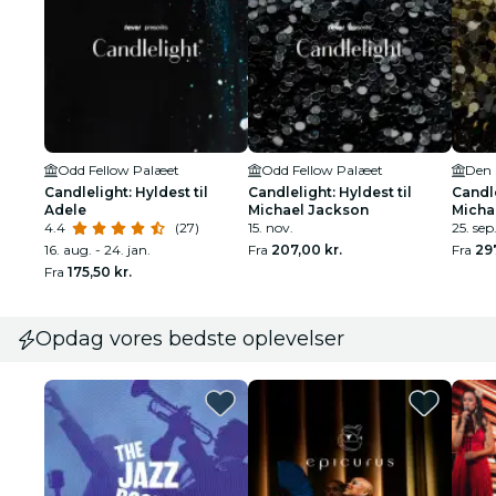
Odd Fellow Palæet
Odd Fellow Palæet
Den 
Candlelight: Hyldest til
Candlelight: Hyldest til
Candle
Adele
Michael Jackson
Micha
4.4
(27)
15. nov.
25. sep.
16. aug. - 24. jan.
Fra
207,00 kr.
Fra
297
Fra
175,50 kr.
Opdag vores bedste oplevelser