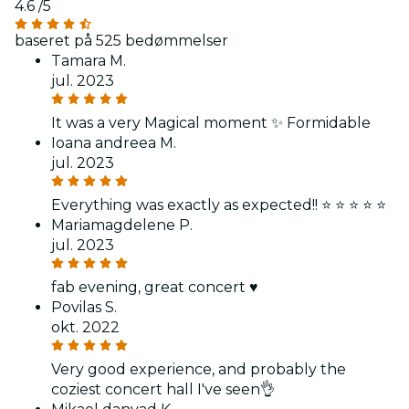
4.6
/5
baseret på 525 bedømmelser
Tamara M.
jul. 2023
It was a very Magical moment ✨ Formidable
Ioana andreea M.
jul. 2023
Everything was exactly as expected!! ⭐️ ⭐️ ⭐️ ⭐️ ⭐️
Mariamagdelene P.
jul. 2023
fab evening, great concert ♥️
Povilas S.
okt. 2022
Very good experience, and probably the
coziest concert hall I've seen👌