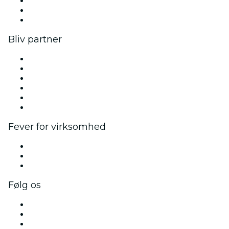
Vi ansætter!
Gavekort
Hjælpecenter
Bliv partner
Fever Zone
List din begivenhed
Firmaarrangementer og -fordele
Affiliateprogram
Ambassadør- og influencerprogram
Brandpartnerskaber
Fever for virksomhed
Private begivenheder og gruppebilletter
Firmafordele
Firmagavekort og -kuponer
Følg os
Facebook
X (Twitter)
Instagram