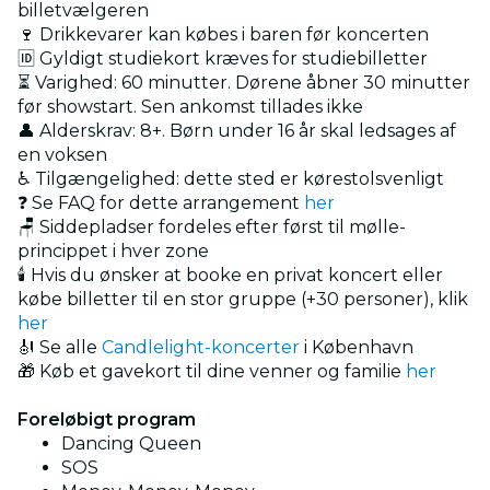
billetvælgeren
🍷 Drikkevarer kan købes i baren før koncerten
🆔 Gyldigt studiekort kræves for studiebilletter
⏳ Varighed: 60 minutter. Dørene åbner 30 minutter
før showstart. Sen ankomst tillades ikke
👤 Alderskrav: 8+. Børn under 16 år skal ledsages af
en voksen
♿ Tilgængelighed: dette sted er kørestolsvenligt
❓ Se FAQ for dette arrangement
her
🪑 Siddepladser fordeles efter først til mølle-
princippet i hver zone
🕯️ Hvis du ønsker at booke en privat koncert eller
købe billetter til en stor gruppe (+30 personer), klik
her
🎻 Se alle
Candlelight-koncerter
i København
🎁 Køb et gavekort til dine venner og familie
her
Foreløbigt program
Dancing Queen
SOS