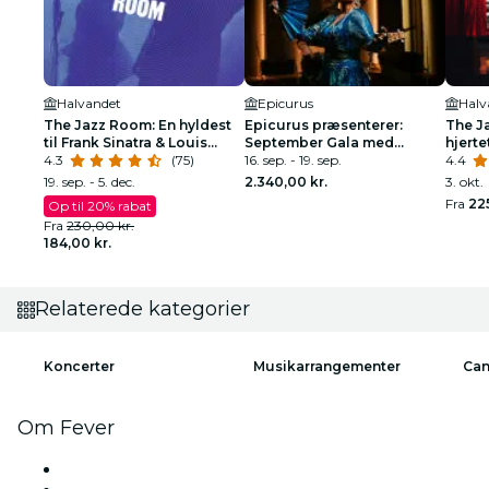
Halvandet
Epicurus
Halv
The Jazz Room: En hyldest
Epicurus præsenterer:
The Ja
til Frank Sinatra & Louis
September Gala med
hjerte
Armstrong
4.3
(75)
Prince's Personal Chefs og
16. sep. - 19. sep.
4.4
Vocalist
19. sep. - 5. dec.
2.340,00 kr.
3. okt.
Fra
225
Op til 20% rabat
Fra
230,00 kr.
184,00 kr.
Relaterede kategorier
Koncerter
Musikarrangementer
Can
Om Fever
Presse