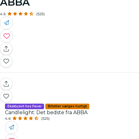
ABBA
4.6
(525)
Eksklusivt hos Fever
Billetter sælges hurtigt
Candlelight: Det bedste fra ABBA
4.6
(525)