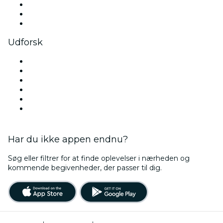
TikTok
LinkedIn
YouTube
Udforsk
Steder i København
Denmark
I dag
I morgen
Denne uge
This Weekend
Har du ikke appen endnu?
Søg eller filtrer for at finde oplevelser i nærheden og
kommende begivenheder, der passer til dig.