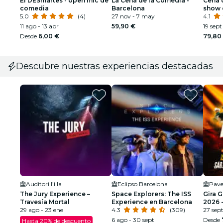
El DESmartes - open mic de
La Cena de la Comedia -
Cena 
comedia
Barcelona
show 
5.0
(4)
27 nov - 7 may
ilusi
4.1
11 ago - 13 abr
59,90 €
19 sept 
Desde
6,00 €
79,80
Descubre nuestras experiencias destacadas
Auditori l’illa
Eclipso Barcelona
Pave
The Jury Experience –
Space Explorers: The ISS
Gira 
Travesía Mortal
Experience en Barcelona
2026 -
29 ago - 23 ene
4.3
(309)
SEGU
27 sep
6 ago - 30 sept
Desde
Hasta 20% de descuento