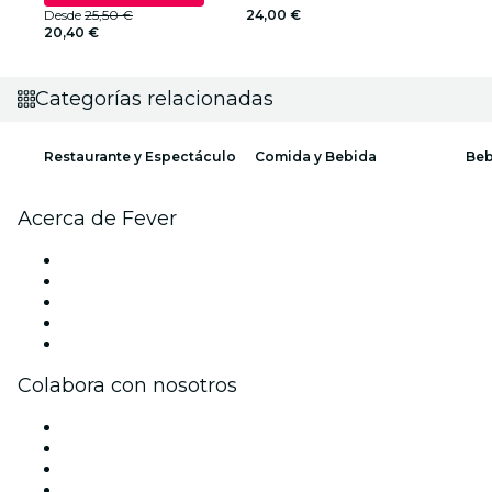
Desde
25,50 €
24,00 €
20,40 €
Categorías relacionadas
Restaurante y Espectáculo
Comida y Bebida
Beb
Acerca de Fever
Prensa
Únete al equipo
Becas de Excelencia
Tarjetas Regalo
Centro de asistencia
Colabora con nosotros
Gestiona tu evento
Publica tu evento
Eventos y beneficios para empresas
Programa de Afiliados