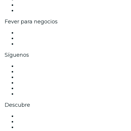
Programa de embajadores e influencers
Colaboraciones de marca
Fever para negocios
Eventos privados y entradas de grupo
Beneficios corporativos
Tarjetas y cupones de regalo corporativos
Síguenos
Facebook
X (Twitter)
Instagram
TikTok
LinkedIn
Youtube
Descubre
Locales y espacios de eventos en Barcelona
España
Hoy