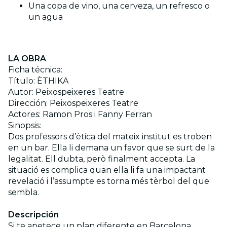
Una copa de vino, una cerveza, un refresco o
un agua
LA OBRA
Ficha técnica:
Título: ÈTHIKA
Autor: Peixospeixeres Teatre
Dirección: Peixospeixeres Teatre
Actores: Ramon Pros i Fanny Ferran
Sinopsis:
Dos professors d’ètica del mateix institut es troben
en un bar. Ella li demana un favor que se surt de la
legalitat. Ell dubta, però finalment accepta. La
situació es complica quan ella li fa una impactant
revelació i l’assumpte es torna més tèrbol del que
sembla.
Descripción
Si te apetece un plan diferente en Barcelona...