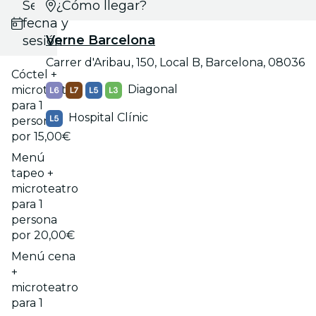
Selecciona
¿Cómo llegar?
fecha y
Verne Barcelona
sesión
Carrer d'Aribau, 150, Local B, Barcelona, 08036
Cóctel +
Diagonal
microteatro
para 1
Hospital Clínic
persona
por 15,00€
Menú
tapeo +
microteatro
para 1
persona
por 20,00€
Menú cena
+
microteatro
para 1