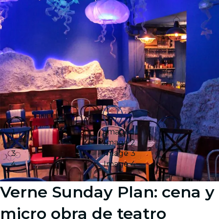
Image 1
Image 2
Image 3
Image 4
Verne Sunday Plan: cena y
micro obra de teatro