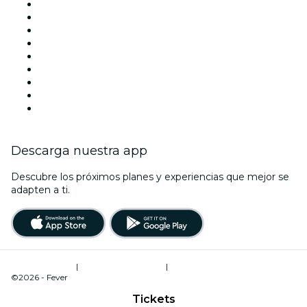
Mañana
Esta semana
Este fin de semana
Halloween
San Valentín
Navidad
La La Love You
Viva Suecia
Año Nuevo
Descarga nuestra app
Descubre los próximos planes y experiencias que mejor se
adapten a ti.
Términos de uso
|
Política de privacidad
|
Administrador de cookies
©2026 - Fever
Tickets