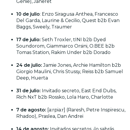
Genie), Janeret
10 de julio
: Enzo Siragusa Anthea, Francesco
Del Garda, Laurine & Cecilio, Quest b2b Evan
Baggs, Sweely, Traumer
17 de julio:
Seth Troxler, tINI b2b Dyed
Soundorom, Giammarco Orsini, O.BEE b2b
Tomas Station, Rakim Under b2b Dorado
24 de julio:
Jamie Jones, Archie Hamilton b2b
Giorgio Maulini, Chris Stussy, Reiss b2b Samuel
Deep, Huerta
31 de julio:
Invitado secreto, East End Dubs,
Rich NxT b2b Rossko, Lola Haro, Charlotte
7 de agosto:
[a:rpia:r] (Raresh, Petre Inspirescu,
Rhadoo), Praslea, Dan Andrei
14 de agosto:
Invitados secretos, ¡lo sabrás