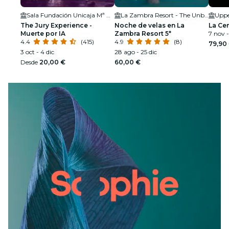
Sala Fundación Unicaja Mª Cristina
La Zambra Resort - The Unbound Collection by Hyatt
Uppe
The Jury Experience -
Noche de velas en La
La Ce
Muerte por IA
Zambra Resort 5*
7 nov -
4.4
(415)
4.9
(8)
79,90
3 oct - 4 dic
28 ago - 25 dic
Desde
20,00 €
60,00 €