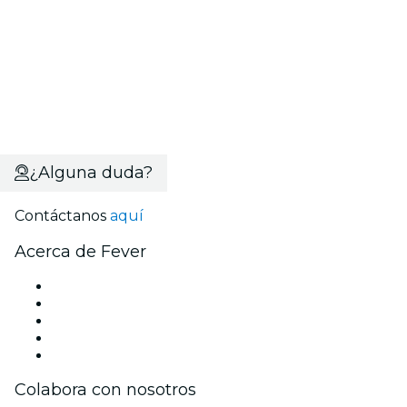
¿Alguna duda?
Contáctanos
aquí
Acerca de Fever
Prensa
Únete al equipo
Becas de Excelencia
Tarjetas Regalo
Centro de asistencia
Colabora con nosotros