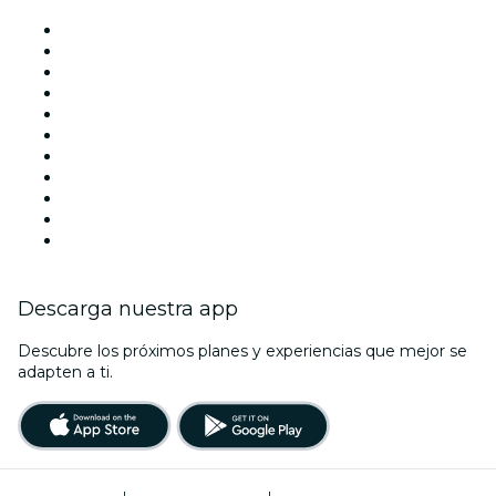
Locales y espacios de eventos en Málaga
España
Hoy
Mañana
Esta semana
Este fin de semana
Halloween
San Valentín
Navidad
La La Love You
Viva Suecia
Descarga nuestra app
Descubre los próximos planes y experiencias que mejor se
adapten a ti.
Términos de uso
|
Política de privacidad
|
Administrador de cookies