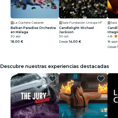
La Cochera Cabaret
Sala Fundación Unicaja Mª Cristina
Balkan Paradise Orchestra
Candlelight: Michael
Candle
en Málaga
Jackson
Imagi
30 abr
30 oct
4.8
18,00 €
Desde
14,00 €
18 sept
Desde
Descubre nuestras experiencias destacadas