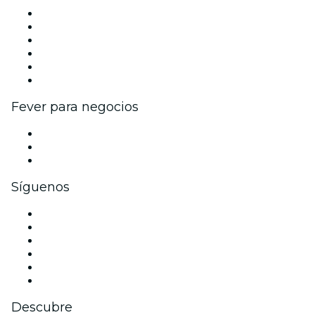
Gestiona tu evento
Publica tu evento
Eventos y beneficios para empresas
Programa de Afiliados
Programa de embajadores e influencers
Colaboraciones de marca
Fever para negocios
Eventos privados y entradas de grupo
Beneficios corporativos
Tarjetas y cupones de regalo corporativos
Síguenos
Facebook
X (Twitter)
Instagram
TikTok
LinkedIn
Youtube
Descubre