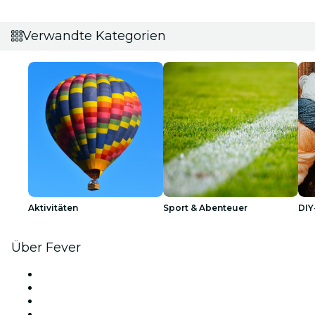
Verwandte Kategorien
Aktivitäten
Sport & Abenteuer
DIY
Über Fever
Presse
Wir stellen ein!
Geschenkgutscheine
Hilfe-Center