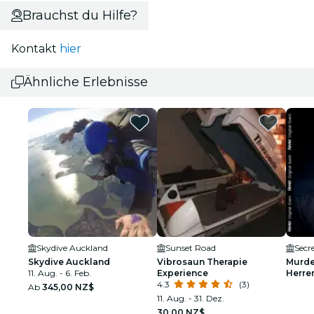
Brauchst du Hilfe?
Kontakt
hier
Ähnliche Erlebnisse
Skydive Auckland
Sunset Road
Secr
Skydive Auckland
Vibrosaun Therapie
Murde
11. Aug. - 6. Feb.
Experience
Herre
4.3
(3)
Warte
Ab
345,00 NZ$
11. Aug. - 31. Dez.
30,00 NZ$