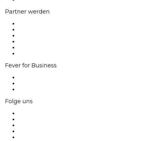
Partner werden
Fever Zone
Veröffentliche dein Event
Firmenevents & -vorteile
Affiliate-Programm
Botschafter & Influencer-Programm
Markenpartnerschaften
Fever for Business
Privatveranstaltungen & Gruppentickets
Firmenvorteile
Firmengeschenkkarten und -gutscheine
Folge uns
Facebook
X (Twitter)
Instagram
TikTok
LinkedIn