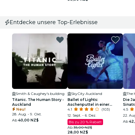
Entdecke unsere Top-Erlebnisse
Smith & Caughey's building
SkyCity Auckland
The 
Titanic. The Human Story -
Ballet of Lights:
Die J
Auckland
Aschenputtel in einer
Sinat
Neu!
funkelnden Show
4.1
(103)
Tribu
4.5
28. Aug. - 9. Okt.
12. Sept. - 6. Dez.
22. Aug
Ab
40,00 NZ$
Ab
42
Bis zu 20 % Rabatt
Ab
35,00 NZ$
28,00 NZ$