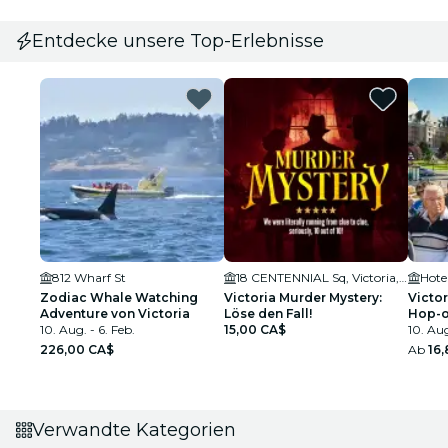
Entdecke unsere Top-Erlebnisse
812 Wharf St
18 CENTENNIAL Sq, Victoria, BC V8W 1P7, Canada
Hote
Zodiac Whale Watching
Victoria Murder Mystery:
Victo
Adventure von Victoria
Löse den Fall!
Hop-o
10. Aug. - 6. Feb.
15,00 CA$
10. Aug
226,00 CA$
Ab
16
Verwandte Kategorien