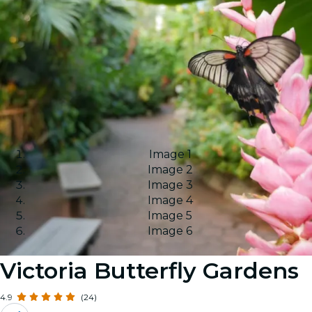
Image 1
Image 2
Image 3
Image 4
Image 5
Image 6
Victoria Butterfly Gardens
4.9
(24)