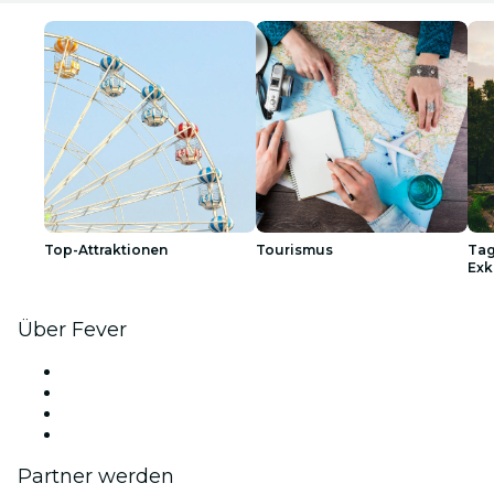
Top-Attraktionen
Tourismus
Tag
Exk
Über Fever
Presse
Wir stellen ein!
Geschenkgutscheine
Hilfe-Center
Partner werden