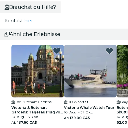
Brauchst du Hilfe?
Kontakt
hier
Ähnliche Erlebnisse
The Butchart Gardens
1119 Wharf St
Gray
Victoria & Butchart
Victoria Whale Watch Tour
Butch
Gardens: Tagesausflug von
10. Aug. - 31. Okt.
Shutt
Vancouver
10. Aug. - 3. Okt.
10. Aug
Ab
139,00 CA$
Ab
137,60 CA$
62,00