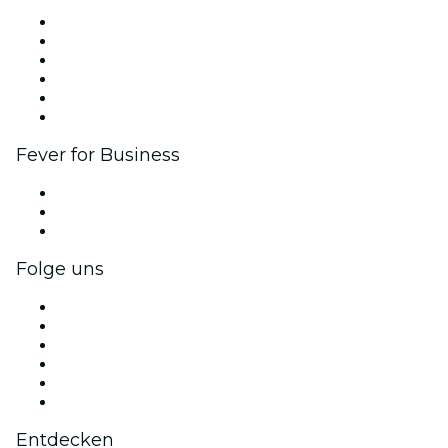
Fever Zone
Veröffentliche dein Event
Firmenevents & -vorteile
Affiliate-Programm
Botschafter & Influencer-Programm
Markenpartnerschaften
Fever for Business
Privatveranstaltungen & Gruppentickets
Firmenvorteile
Firmengeschenkkarten und -gutscheine
Folge uns
Facebook
X (Twitter)
Instagram
TikTok
LinkedIn
YouTube
Entdecken