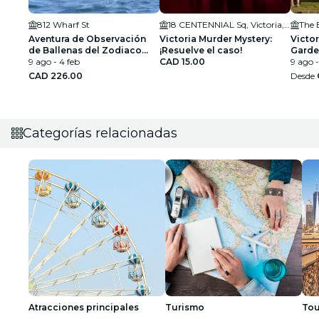
812 Wharf St
18 CENTENNIAL Sq, Victoria, BC V8W 1P7, Canada
The 
Aventura de Observación
Victoria Murder Mystery:
Victor
de Ballenas del Zodiaco
¡Resuelve el caso!
Garden
desde Victoria
9 ago - 4 feb
CAD 15.00
desde
9 ago -
CAD 226.00
Desde
Categorías relacionadas
Atracciones principales
Turismo
Tou