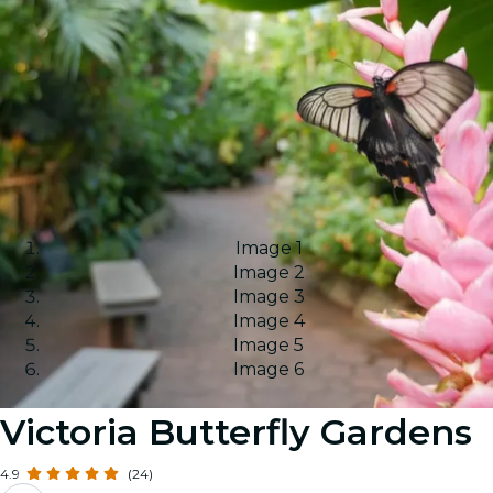
Image 1
Image 2
Image 3
Image 4
Image 5
Image 6
Victoria Butterfly Gardens
4.9
(24)