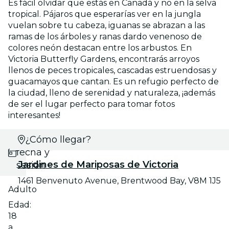
Es fácil olvidar que estás en Canadá y no en la selva
tropical. Pájaros que esperarías ver en la jungla
vuelan sobre tu cabeza, iguanas se abrazan a las
ramas de los árboles y ranas dardo venenoso de
colores neón destacan entre los arbustos. En
Victoria Butterfly Gardens, encontrarás arroyos
llenos de peces tropicales, cascadas estruendosas y
guacamayos que cantan. Es un refugio perfecto de
la ciudad, lleno de serenidad y naturaleza, ¡además
de ser el lugar perfecto para tomar fotos
interesantes!
Selecciona
¿Cómo llegar?
fecha y
Jardines de Mariposas de Victoria
sesión
1461 Benvenuto Avenue, Brentwood Bay, V8M 1J5
Adulto
Edad:
18
a