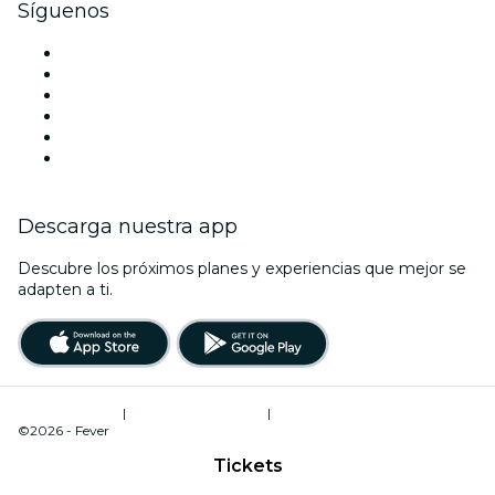
Síguenos
Facebook
X (Twitter)
Instagram
TikTok
LinkedIn
Youtube
Descarga nuestra app
Descubre los próximos planes y experiencias que mejor se
adapten a ti.
Términos de uso
|
Política de privacidad
|
Administrador de cookies
©2026 - Fever
Tickets