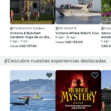
The Butchart Gardens
1119 Wharf St
Gray
Victoria & Butchart
Victoria Whale Watch Tour
Servic
Gardens: Viaje de un día
8 ago - 18 ago
autob
desde Vancouver
9 ago - 3 oct
Butch
9 ago -
Desde
CAD 139.00
Desde
CAD 137.60
CAD 6
Descubre nuestras experiencias destacadas