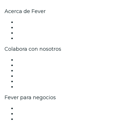
Acerca de Fever
Prensa
Únete al equipo
Tarjetas Regalo
Centro de asistencia
Colabora con nosotros
Gestiona tu evento
Publica tu evento
Eventos y beneficios para empresas
Programa de Afiliados
Programa de embajadores e influencers
Colaboraciones de marca
Fever para negocios
Eventos privados y entradas de grupo
Beneficios corporativos
Tarjetas y cupones de regalo corporativos