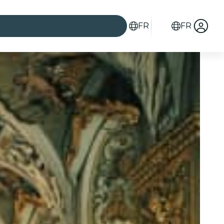
FR
FR