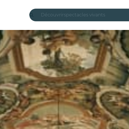
Découvrir
spectacles vivants
Madrid
Candlelight
Londres
expériences et villes
São Paulo
expositions
Séoul
visites urbaines
concerts