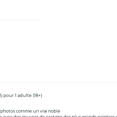
lj pour 1 adulte (18+)
es photos comme un vrai noble
 avec des œuvres de certains des plus grands peintres de