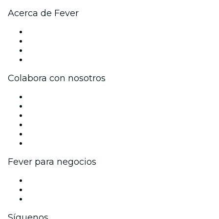
Acerca de Fever
Prensa
Únete al equipo
Tarjetas Regalo
Centro de asistencia
Colabora con nosotros
Gestiona tu evento
Publica tu evento
Eventos y beneficios para empresas
Programa de Afiliados
Programa de embajadores e influencers
Colaboraciones de marca
Fever para negocios
Eventos privados y entradas de grupo
Beneficios corporativos
Tarjetas y cupones de regalo corporativos
Síguenos