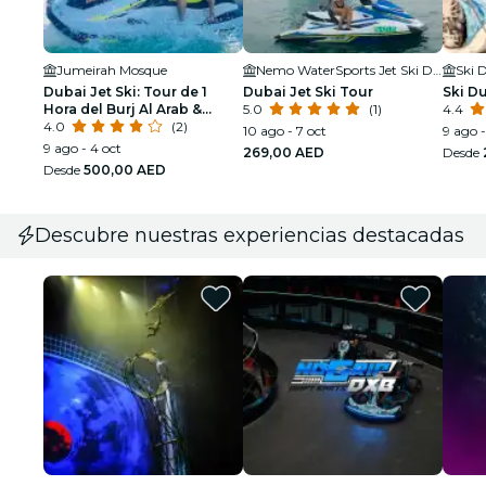
Jumeirah Mosque
Nemo WaterSports Jet Ski Dubai & Flyboard
Ski 
Dubai Jet Ski: Tour de 1
Dubai Jet Ski Tour
Ski D
Hora del Burj Al Arab &
5.0
(1)
4.4
Atlantis
4.0
(2)
10 ago - 7 oct
9 ago -
9 ago - 4 oct
269,00 AED
Desde
Desde
500,00 AED
Descubre nuestras experiencias destacadas