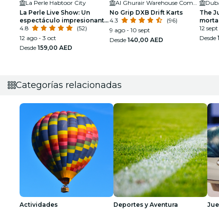
La Perle Habtoor City
Al Ghurair Warehouse Complex
La Perle Live Show: Un
No Grip DXB Drift Karts
The Ju
espectáculo impresionante
4.3
(96)
morta
bajo el agua y aérea
4.8
(52)
12 sept
9 ago - 10 sept
12 ago - 3 oct
Desde
Desde
140,00 AED
Desde
159,00 AED
Categorías relacionadas
Actividades
Deportes y Aventura
Ju