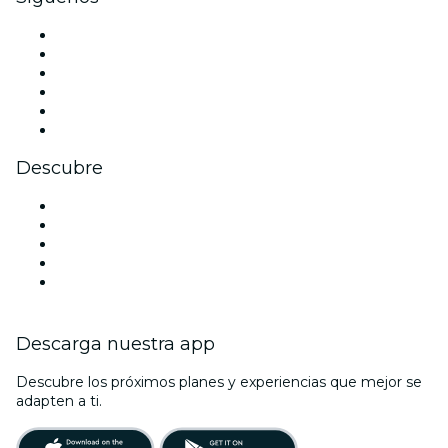
Facebook
X (Twitter)
Instagram
TikTok
LinkedIn
Youtube
Descubre
Locales y espacios de eventos en Dubái
Hoy
Mañana
Esta semana
Este fin de semana
Descarga nuestra app
Descubre los próximos planes y experiencias que mejor se
adapten a ti.