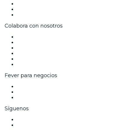
Únete al equipo
Tarjetas Regalo
Centro de asistencia
Colabora con nosotros
Gestiona tu evento
Publica tu evento
Eventos y beneficios para empresas
Programa de Afiliados
Programa de embajadores e influencers
Colaboraciones de marca
Fever para negocios
Eventos privados y entradas de grupo
Beneficios corporativos
Tarjetas y cupones de regalo corporativos
Síguenos
Facebook
X (Twitter)