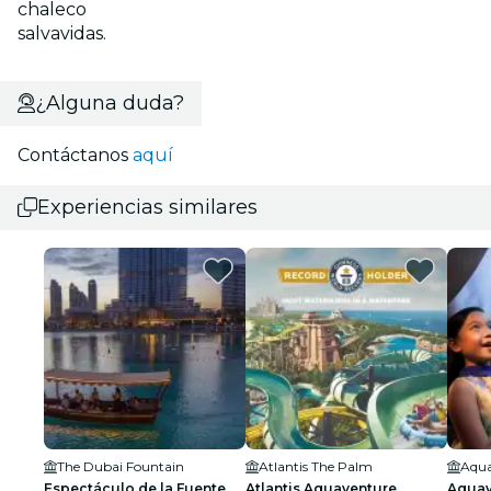
chaleco
salvavidas.
¿Alguna duda?
Contáctanos
aquí
Experiencias similares
The Dubai Fountain
Atlantis The Palm
Aqua
Espectáculo de la Fuente
Atlantis Aquaventure
Aquav