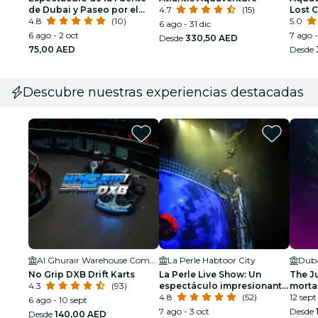
de Dubai y Paseo por el
4.7
(15)
Lost 
Lago
4.8
(10)
5.0
6 ago - 31 dic
6 ago - 2 oct
7 ago -
Desde
330,50 AED
75,00 AED
Desde
Descubre nuestras experiencias destacadas
Al Ghurair Warehouse Complex
La Perle Habtoor City
No Grip DXB Drift Karts
La Perle Live Show: Un
The Ju
4.3
(93)
espectáculo impresionante
morta
bajo el agua y aérea
4.8
(52)
12 sept
6 ago - 10 sept
7 ago - 3 oct
Desde
Desde
140,00 AED