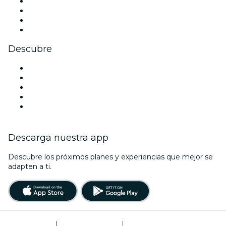
Instagram
TikTok
LinkedIn
Youtube
Descubre
Locales y espacios de eventos en Dubái
Hoy
Mañana
Esta semana
Este fin de semana
Descarga nuestra app
Descubre los próximos planes y experiencias que mejor se
adapten a ti.
Términos de uso
|
Política de privacidad
|
Administrador de cookies