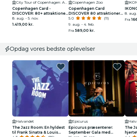
City Tour of Copenhagen: Audio Guide App
Copenhagen Zoo
IKO
Copenhagen Card -
Copenhagen Card
IKON
DISCOVER: 80+ attraktioner
DISCOVER 80 attraktioner
8. aug. 
inklusive Tivoli + transport
8. aug. - 5. nov.
og offentlig transport
5.0
(11)
Fra
166
1.419,00 kr.
9. aug. - 4. feb.
Fra
589,00 kr.
Opdag vores bedste oplevelser
Halvandet
Epicurus
Halv
The Jazz Room: En hyldest
Epicurus præsenterer:
The Ja
til Frank Sinatra & Louis
September Gala med
hjerte