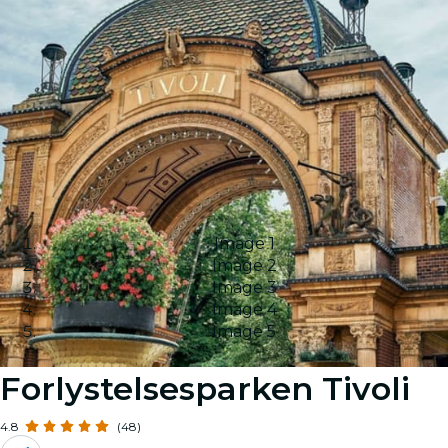
Image 1
Image 2
Image 3
Image 4
Image 5
Forlystelsesparken Tivoli
4.8
(48)