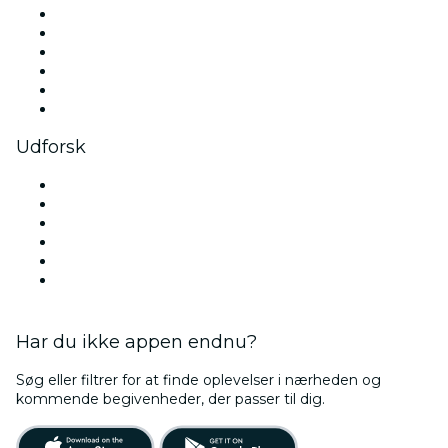
Facebook
X (Twitter)
Instagram
TikTok
LinkedIn
YouTube
Udforsk
Steder i København
Denmark
I dag
I morgen
Denne uge
This Weekend
Har du ikke appen endnu?
Søg eller filtrer for at finde oplevelser i nærheden og
kommende begivenheder, der passer til dig.