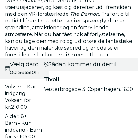
Rutschebanen
, en af verdens ældste
trærutsjebaner, og kast dig derefter ud i fremtiden
med den VR-forstærkede
The Demon.
Fra fortid til
nutid til fremtid - dette tivoli er sprængfyldt med
spænding, attraktioner og en fortryllende
atmosfære. Når du har fået nok af forlystelserne,
kan du tage den med ro og udforske de fantastiske
haver og den maleriske søbred og endda se en
forestilling eller koncert i Chinese Theater.
Vælg dato
Sådan kommer du dertil
og session
Tivoli
Voksen - Kun
Vesterbrogade 3, Copenhagen, 1630
indgang -
Voksen for
kr.210,00
Alder: 8+.
Barn - Kun
indgang - Barn
for kr.105,00