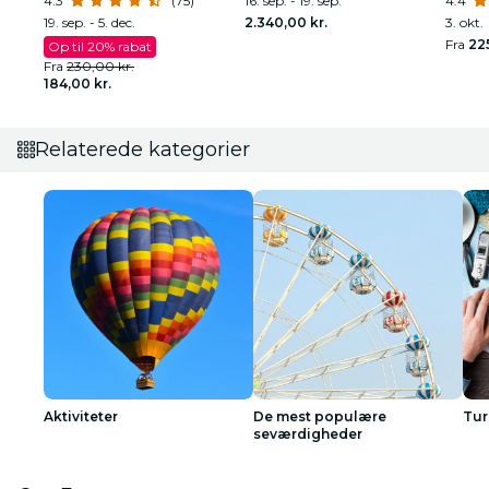
Armstrong
4.3
(75)
Prince's Personal Chefs og
16. sep. - 19. sep.
4.4
Vocalist
19. sep. - 5. dec.
2.340,00 kr.
3. okt.
Fra
225
Op til 20% rabat
Fra
230,00 kr.
184,00 kr.
Relaterede kategorier
Aktiviteter
De mest populære
Tur
seværdigheder