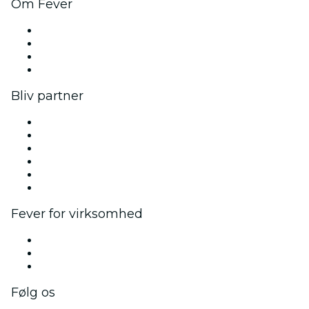
Om Fever
Presse
Vi ansætter!
Gavekort
Hjælpecenter
Bliv partner
Fever Zone
List din begivenhed
Firmaarrangementer og -fordele
Affiliateprogram
Ambassadør- og influencerprogram
Brandpartnerskaber
Fever for virksomhed
Private begivenheder og gruppebilletter
Firmafordele
Firmagavekort og -kuponer
Følg os