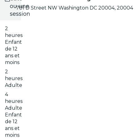
ou une
701 D Street NW Washington DC 20004, 20004
session
2
heures
Enfant
de 12
ans et
moins
2
heures
Adulte
4
heures
Adulte
Enfant
de 12
ans et
moins