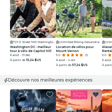
701 D Street NW Washington DC 20004
Unlimited Biking Alexandria
Unli
Washington DC : meilleur
Location de vélos pour
Alexan
tour à vélo de Capitol Hill
Mount Vernon
Renta
6 août - 31 déc.
5.0
(1)
5.0
À partir de
15,24 $US
6 août - 4 oct.
6 août 
À partir de
57,24 $US
À part
Découvre nos meilleures expériences