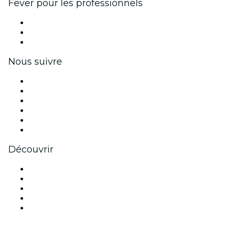
Fever pour les professionnels
Événements privés et billets de groupe
Avantages pour les entreprises
Coupons et cartes cadeaux pour les entreprises
Nous suivre
Facebook
X (Twitter)
Instagram
TikTok
LinkedIn
Youtube
Découvrir
Lieux d'événements à Washington DC
Aujourd'hui
Demain
Cette semaine
Ce week-end