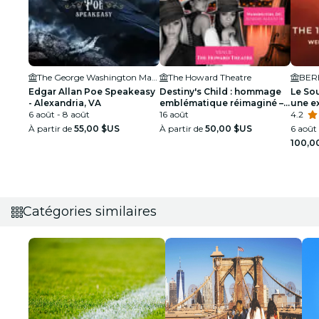
The George Washington Masonic National Memorial
The Howard Theatre
BER
Edgar Allan Poe Speakeasy
Destiny's Child : hommage
Le Sou
- Alexandria, VA
emblématique réimaginé –
une e
6 août - 8 août
Washington DC
16 août
duvet
4.2
À partir de
55,00 $US
À partir de
50,00 $US
6 août 
100,0
Catégories similaires