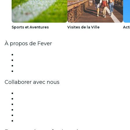
Sports et Aventures
Visites de la Ville
Act
À propos de Fever
Presse
Travailler chez Fever
Cartes-cadeaux
Centre d'aide
Collaborer avec nous
Fever Zone
Publiez votre événement
Événements d'entreprise et avantages
Programme d'affiliation
Programme d'ambassadeurs et d'influenceurs
Partenariats avec des marques