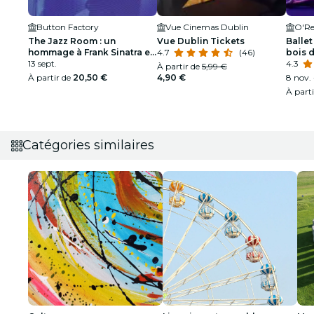
Button Factory
Vue Cinemas Dublin
O'Re
The Jazz Room : un
Vue Dublin Tickets
Ballet
hommage à Frank Sinatra et
4.7
(46)
bois 
Louis Armstrong
13 sept.
spect
4.3
À partir de
5,99 €
À partir de
20,50 €
4,90 €
8 nov. 
À part
Catégories similaires