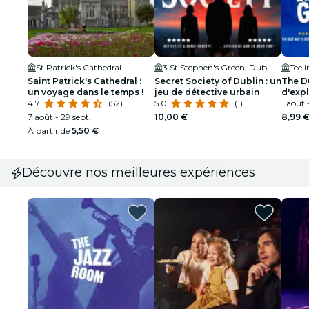
St Patrick's Cathedral
3 St Stephen's Green, Dublin, Ireland
Teeli
Saint Patrick's Cathedral :
Secret Society of Dublin : un
The Du
un voyage dans le temps !
jeu de détective urbain
d'expl
4.7
(52)
5.0
(1)
1 août -
7 août - 29 sept.
10,00 €
8,99 
À partir de
5,50 €
Découvre nos meilleures expériences