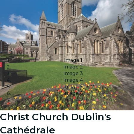
Image 1
Image 2
Image 3
Image 4
Image 5
Image 6
Image 7
Christ Church Dublin's
Cathédrale