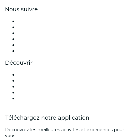
Nous suivre
Facebook
X (Twitter)
Instagram
TikTok
LinkedIn
Youtube
Découvrir
Lieux d'événements à Dublin
Aujourd'hui
Demain
Cette semaine
Ce week-end
Téléchargez notre application
Découvrez les meilleures activités et expériences pour
vous.