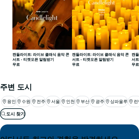
영화관
캔들라이트: 라이브 클래식 음악 콘
캔들라이트: 라이브 클래식 음악 콘
캔들
서트 - 티켓오픈 알림받기
서트 - 티켓오픈 알림받기
서트
무료
무료
무료
주변 도시
용인
수원
전주
서울
인천
부산
광주
상파울루
런
도시 찾기