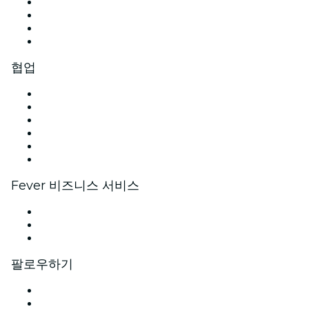
관련기사
채용안내
기프트 카드
고객지원팀
협업
이벤트 관리
이벤트 등록
기업 행사 · 혜택
제휴 프로그램
앰배서더 및 인플루언서 프로그램
브랜드 파트너십
Fever 비즈니스 서비스
프라이빗 이벤트 · 단체 티켓
기업 전용 혜택
기업용 기프트 카드 및 바우처
팔로우하기
페이스북
X (Twitter)