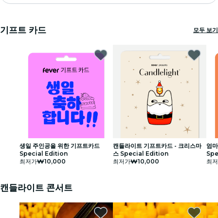
마드리드
기프트 카드
모두 보기
캔들라이트
런던
체험 및 도시
상파울루
전시회
서울
생일 주인공을 위한 기프트카드
캔들라이트 기프트카드 - 크리스마
엄마
Special Edition
스 Special Edition
Spe
최저가
₩10,000
최저가
₩10,000
최저
시티투어
콘서트
캔들라이트 콘서트
맛집