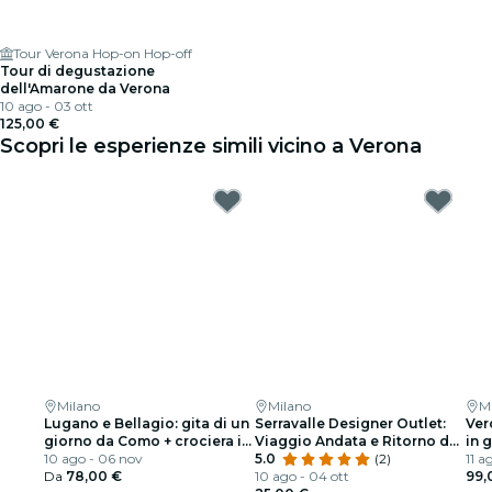
Tour Verona Hop-on Hop-off
Tour di degustazione
dell'Amarone da Verona
10 ago - 03 ott
125,00 €
Scopri le esperienze simili vicino a Verona
Milano
Milano
M
Lugano e Bellagio: gita di un
Serravalle Designer Outlet:
Ver
giorno da Como + crociera in
Viaggio Andata e Ritorno da
in 
barca
10 ago - 06 nov
Milano
5.0
(2)
11 a
Da
78,00 €
10 ago - 04 ott
99,