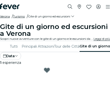
Verona
Turismo
Gite di un giorno ed escursioni
Gite di un giorno ed escursioni
a Verona
Scopri nuove avventure con le gite di un giorno e le escursioni da Verona. Esplora le attrazioni vicine, i paesaggi mozzafiato e i siti culturali insieme a delle guide esperte. Una giornata di esplorazione e scoperta, perfetta per chi vuole vivere il meglio della regione.
Leggi di più
Gite di un giorn
Tutti
Principali Attrazioni
Tour delle Città
Data
1
esperienza