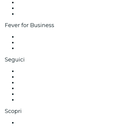
Programma di affiliazione
Programma Ambassador e Influencer
Brand partnership
Fever for Business
Eventi privati e biglietti di gruppo
Benefit aziendali
Gift card e voucher aziendali
Seguici
Facebook
X (Twitter)
Instagram
TikTok
LinkedIn
Youtube
Scopri
Luoghi a Valladolid