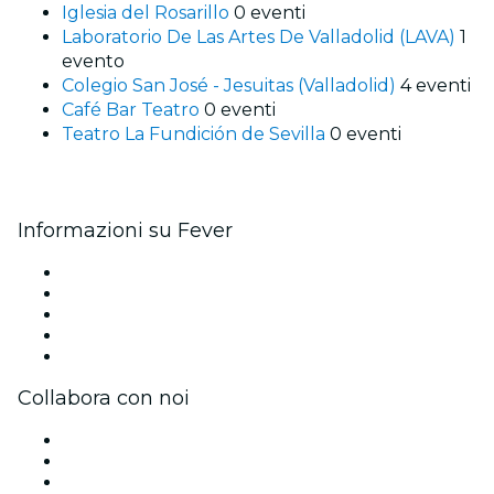
Iglesia del Rosarillo
0 eventi
Laboratorio De Las Artes De Valladolid (LAVA)
1
evento
Colegio San José - Jesuitas (Valladolid)
4 eventi
Café Bar Teatro
0 eventi
Teatro La Fundición de Sevilla
0 eventi
Informazioni su Fever
Stampa
Unisciti al team
Borse di studio Fever per l'eccellenza
Carte regalo
Centro assistenza
Collabora con noi
Gestisci il tuo evento
Pubblica il tuo evento
Eventi aziendali & benefit