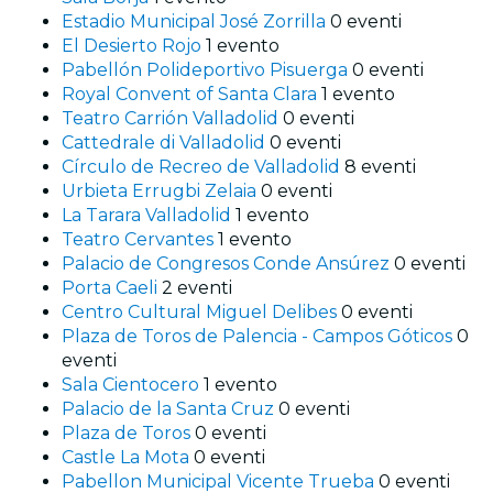
Estadio Municipal José Zorrilla
0 eventi
El Desierto Rojo
1 evento
Pabellón Polideportivo Pisuerga
0 eventi
Royal Convent of Santa Clara
1 evento
Teatro Carrión Valladolid
0 eventi
Cattedrale di Valladolid
0 eventi
Círculo de Recreo de Valladolid
8 eventi
Urbieta Errugbi Zelaia
0 eventi
La Tarara Valladolid
1 evento
Teatro Cervantes
1 evento
Palacio de Congresos Conde Ansúrez
0 eventi
Porta Caeli
2 eventi
Centro Cultural Miguel Delibes
0 eventi
Plaza de Toros de Palencia - Campos Góticos
0
eventi
Sala Cientocero
1 evento
Palacio de la Santa Cruz
0 eventi
Plaza de Toros
0 eventi
Castle La Mota
0 eventi
Pabellon Municipal Vicente Trueba
0 eventi