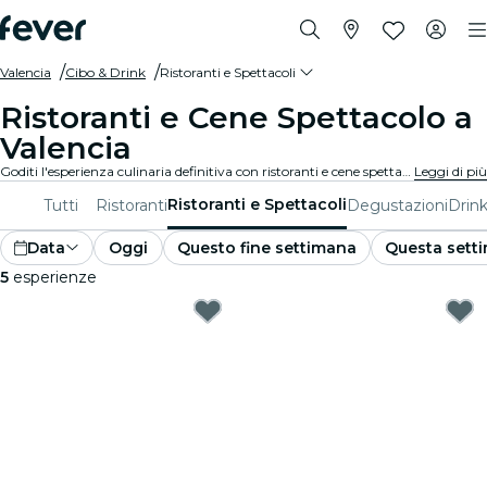
Valencia
Cibo & Drink
Ristoranti e Spettacoli
Ristoranti e Cene Spettacolo a
Valencia
Goditi l'esperienza culinaria definitiva con ristoranti e cene spettacolo a Valencia. Delizia il tuo palato con pasti gourmet accompagnati da performance dal vivo.
Leggi di più
Ristoranti e Spettacoli
Tutti
Ristoranti
Degustazioni
Drink
Data
Oggi
Questo fine settimana
Questa sett
5
esperienze