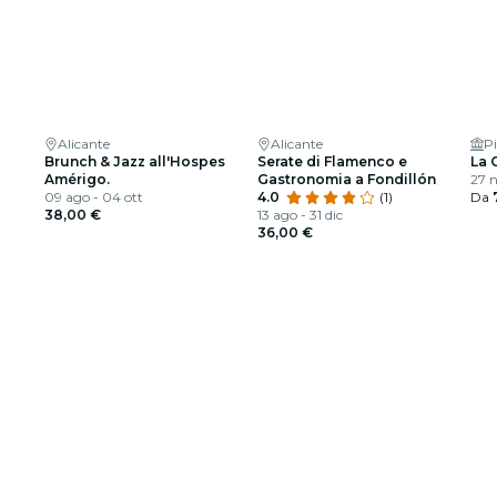
Alicante
Alicante
Pi
Brunch & Jazz all'Hospes
Serate di Flamenco e
La 
Amérigo.
Gastronomia a Fondillón
27 n
09 ago - 04 ott
4.0
(1)
Da
38,00 €
13 ago - 31 dic
36,00 €