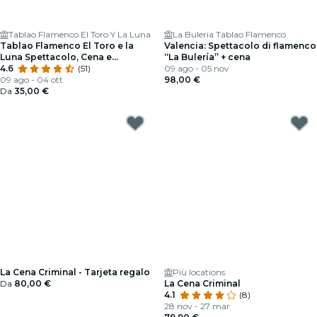
Tablao Flamenco El Toro Y La Luna
La Buleria Tablao Flamenco
Tablao Flamenco El Toro e la
Valencia: Spettacolo di flamenco
Luna Spettacolo, Cena e
“La Bulería” + cena
Bevanda
4.6
(51)
09 ago - 05 nov
09 ago - 04 ott
98,00 €
Da
35,00 €
La Cena Criminal - Tarjeta regalo
Più locations
Da
80,00 €
La Cena Criminal
4.1
(8)
28 nov - 27 mar