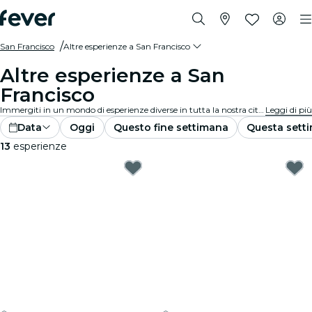
San Francisco
Altre esperienze a San Francisco
Altre esperienze a San
Francisco
Immergiti in un mondo di esperienze diverse in tutta la nostra città. Dagli eventi unici agli incontri inaspettati, scopri una gamma di proposte che sfidano le aspettative. Lascia che la tua curiosità ti guidi mentre esplori il ricco tessuto della nostra città.
Leggi di più
Data
Oggi
Questo fine settimana
Questa sett
13
esperienze