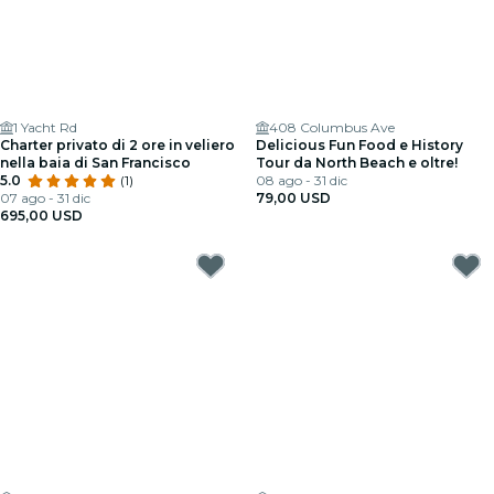
1 Yacht Rd
408 Columbus Ave
Charter privato di 2 ore in veliero
Delicious Fun Food e History
nella baia di San Francisco
Tour da North Beach e oltre!
5.0
(1)
08 ago - 31 dic
07 ago - 31 dic
79,00 USD
695,00 USD