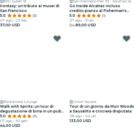
850 Judah St
San Francisco Pier 33 - Alcatraz Island
Irontasy: un tributo ai musei di
Go Inside Alcatraz incluso
San Francisco
credito pranzo al Fisherman's
5.0
(5)
Wharf
5.0
(1)
07 ago - 03 feb
07 ago - 31 dic
37,00 USD
Da
89,00 USD
Barbarossa Lounge
Union Square
Walk with Spirits: un tour di
Tour di un giorno da Muir Woods
degustazione di birra in un pub
a Sausalito e crociera disputata
infestato da fantasmi a San
5.0
(3)
08 ago - 04 ott
Francisco
07 ago - 30 gen
133,00 USD
44,00 USD