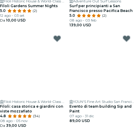
Filoli Historic House & World-Class Garden
Adventure Out Surf Lessons
Filoli Gardens Summer Nights
Surf per principianti a San
5.0
(2)
Francisco presso Pacifica Beach
12 ago - 03 set
5.0
(2)
Da
10,00 USD
08 ago - 03 feb
139,00 USD
Filoli Historic House & World-Class Garden
YIJUN'S Fine Art Studio San Francisco
Filoli: casa storica e giardini con
Evento di team building Sip and
viste mozzafiato
Paint
4.8
(34)
07 ago - 31 dic
08 ago - 05 nov
89,00 USD
Da
39,00 USD