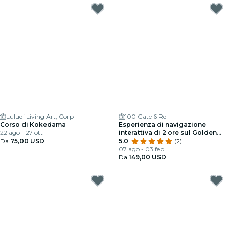
Luludi Living Art, Corp
100 Gate 6 Rd
Corso di Kokedama
Esperienza di navigazione
22 ago - 27 ott
interattiva di 2 ore sul Golden
Da
75,00 USD
Gate
5.0
(2)
07 ago - 03 feb
Da
149,00 USD