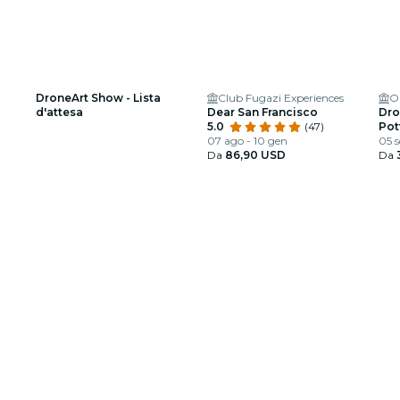
DroneArt Show - Lista
Club Fugazi Experiences
O
d'attesa
Dear San Francisco
Dro
5.0
(47)
Pot
07 ago - 10 gen
05 s
Da
86,90 USD
Da