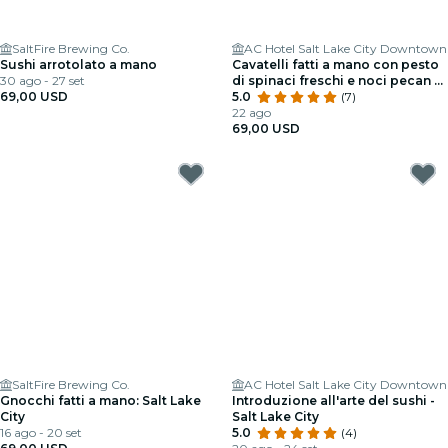
SaltFire Brewing Co.
AC Hotel Salt Lake City Downtown
Sushi arrotolato a mano
Cavatelli fatti a mano con pesto
30 ago - 27 set
di spinaci freschi e noci pecan a
69,00 USD
Salt Lake City
5.0
(7)
22 ago
69,00 USD
SaltFire Brewing Co.
AC Hotel Salt Lake City Downtown
Gnocchi fatti a mano: Salt Lake
Introduzione all'arte del sushi -
City
Salt Lake City
16 ago - 20 set
5.0
(4)