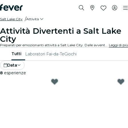
Salt Lake City
Attività
Attività Divertenti a Salt Lake
City
Preparati per emozionanti attività a Salt Lake City. Dalle avventure all'aperto alle esperienze culturali, scopri i modi migliori per sfruttare al massimo il tuo tempo.
Leggi di più
Tutti
Laboratori Fai-da-Te
Giochi
Data
8
esperienze