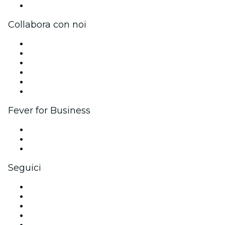
Centro assistenza
Collabora con noi
Gestisci il tuo evento
Pubblica il tuo evento
Eventi aziendali & benefit
Programma di affiliazione
Programma Ambassador e Influencer
Brand partnership
Fever for Business
Eventi privati e biglietti di gruppo
Benefit aziendali
Gift card e voucher aziendali
Seguici
Facebook
X (Twitter)
Instagram
TikTok
LinkedIn