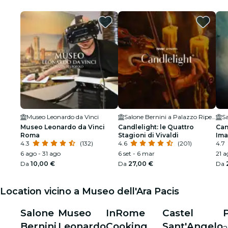
Museo Leonardo da Vinci
Salone Bernini a Palazzo Ripetta
Museo Leonardo da Vinci
Candlelight: le Quattro
Can
Roma
Stagioni di Vivaldi
Ima
4.3
(132)
4.6
(201)
Rip
4.7
6 ago - 31 ago
6 set - 6 mar
21 a
Da
10,00 €
Da
27,00 €
Da
Location vicino a Museo dell'Ara Pacis
Salone
Museo
InRome
Castel
Bernini
Leonardo
Cooking
Sant'Angelo