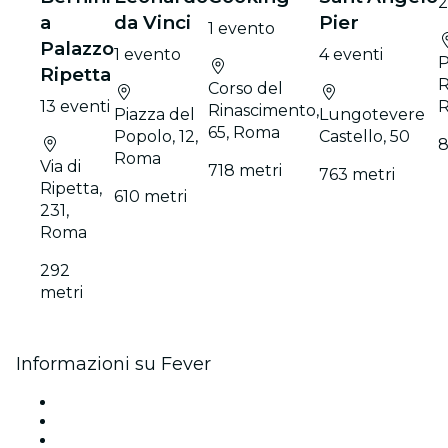
2
a
da Vinci
Pier
1 evento
Palazzo
1 evento
4 eventi
P
Ripetta
R
Corso del
13 eventi
Rinascimento,
Piazza del
Lungotevere
65, Roma
Popolo, 12,
Castello, 50
8
Roma
Via di
718 metri
763 metri
Ripetta,
610 metri
231,
Roma
292
metri
Informazioni su Fever
Stampa
Unisciti al team
Carte regalo