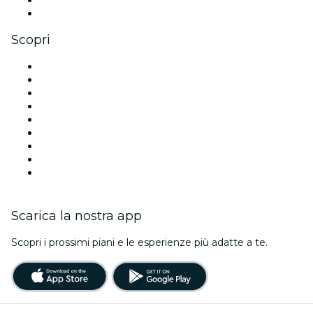
Youtube
Scopri
Luoghi a Roma
Italia
Oggi
Domani
Questa settimana
Questo fine settimana
Halloween
San Valentino
Natale
Scarica la nostra app
Scopri i prossimi piani e le esperienze più adatte a te.