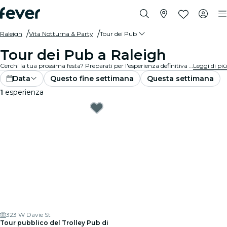
Raleigh
Vita Notturna & Party
Tour dei Pub
Tour dei Pub a Raleigh
Cerchi la tua prossima festa? Preparati per l'esperienza definitiva del pub crawl (tour dei pub) a Raleigh! Passa da un pub all'altro, goditi drink deliziosi e conosci nuovi amici lungo il percorso. Non perdere i migliori pub crawl che Raleigh ha da offrire!
Leggi di più
Data
Questo fine settimana
Questa settimana
1
esperienza
323 W Davie St
Tour pubblico del Trolley Pub di