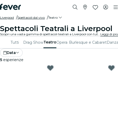
Liverpool
Spettacoli dal vivo
Teatro
Spettacoli Teatrali a Liverpool
Scopri una vasta gamma di spettacoli teatrali a Liverpool con tutti i tipi di produzioni disponibili e trascorri una piacevole serata in ottima compagnia. Qualunque siano i tuoi gusti, sei sicuro di trovare uno spettacolo adatto a te.
Leggi di più
Teatro
Tutti
Drag Show
Opera
Burlesque e Cabaret
Danza
Data
5
esperienze