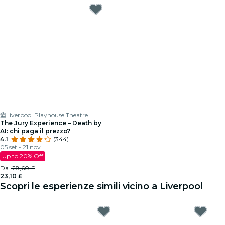
Liverpool Playhouse Theatre
The Jury Experience – Death by
AI: chi paga il prezzo?
4.1
(344)
05 set - 21 nov
Up to 20% Off
Da
28,60 £
23,10 £
Scopri le esperienze simili vicino a Liverpool