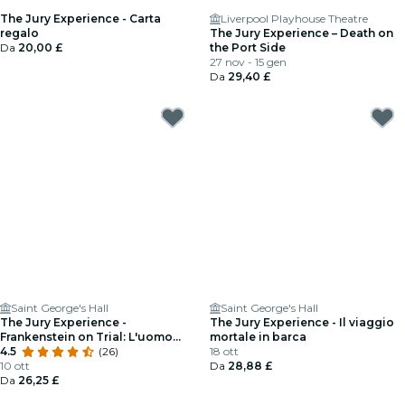
The Jury Experience - Carta
Liverpool Playhouse Theatre
regalo
The Jury Experience – Death on
Da
20,00 £
the Port Side
27 nov - 15 gen
Da
29,40 £
Saint George's Hall
Saint George's Hall
The Jury Experience -
The Jury Experience - Il viaggio
Frankenstein on Trial: L'uomo
mortale in barca
che sfidò Dio
4.5
(26)
18 ott
10 ott
Da
28,88 £
Da
26,25 £