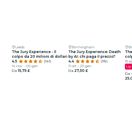
Leeds
Birmingham
B
The Jury Experience - Il
The Jury Experience: Death
The
colpo da 20 milioni di dollari
by AI: chi paga il prezzo?
col
4.5
(141)
4.4
(119)
15 a
14 nov - 09 gen
11 ott - 23 gen
Up 
Da
15,75 £
Da
27,30 £
Da
25,