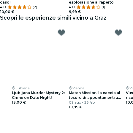
caso!
esplorazione all'aperto
4.0
(2)
4.0
(1)
10,00 €
9,99 €
Scopri le esperienze simili vicino a Graz
Lubiana
Vienna
V
Ljubljana Murder Mystery 2:
Match Mission: la caccia al
Vie
Crime on Date Night!
tesoro di appuntamenti a
riso
13,00 €
Vienna
09 ago - 26 feb
10,
19,99 €