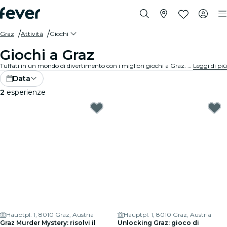
Graz
Attività
Giochi
Giochi a Graz
Tuffati in un mondo di divertimento con i migliori giochi a Graz. Dai giochi da tavolo alle esperienze di realtà virtuale, c'è qualcosa per tutti i gusti.
Leggi di più
Data
2
esperienze
Hauptpl. 1, 8010 Graz, Austria
Hauptpl. 1, 8010 Graz, Austria
Graz Murder Mystery: risolvi il
Unlocking Graz: gioco di