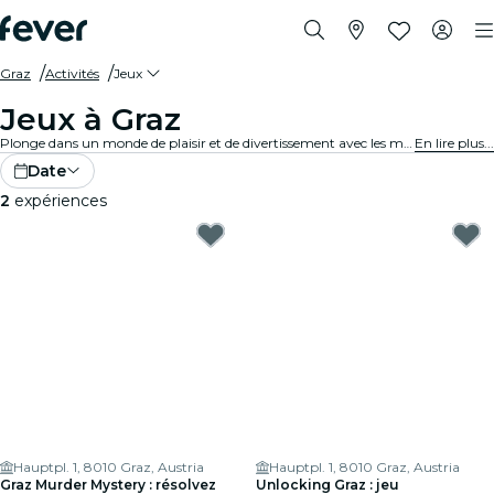
Graz
Activités
Jeux
Jeux à Graz
Plonge dans un monde de plaisir et de divertissement avec les meilleurs jeux de Graz. Des jeux de société aux expériences de réalité virtuelle, il y en a pour tous les goûts.
En lire plus...
Date
2
expériences
Hauptpl. 1, 8010 Graz, Austria
Hauptpl. 1, 8010 Graz, Austria
Graz Murder Mystery : résolvez
Unlocking Graz : jeu