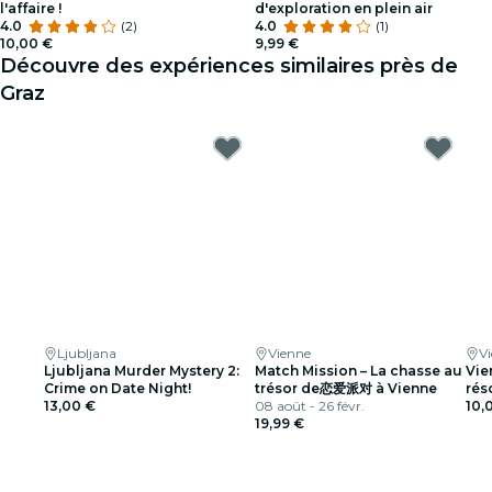
l'affaire !
d'exploration en plein air
4.0
(2)
4.0
(1)
10,00 €
9,99 €
Découvre des expériences similaires près de
Graz
Ljubljana
Vienne
V
Ljubljana Murder Mystery 2:
Match Mission – La chasse au
Vie
Crime on Date Night!
trésor de恋爱派对 à Vienne
réso
13,00 €
08 août - 26 févr.
10,
19,99 €