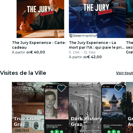
Steiermarkhof
The Jury Experience - Carte-
The Jury Experience – La
The
cadeau
mort par l'IA : qui paie le prix
se
À partir de
€ 40,00
?
3. Okt. - 12. Dez.
Gra
À partir de
€ 42,00
Visites de la Ville
Voir tout