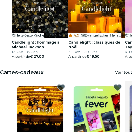
Herz-Jesu-Kirche
4.9
·
Evangelischen Heilandskirche
H
Candlelight : hommage à
Candlelight : classiques de
Can
Michael Jackson
Noël
Tay
17. Okt. - 8. Jän.
19. Dez. - 20. Dez.
4. D
À partir de
€ 27,00
À partir de
€ 19,50
À pa
Cartes-cadeaux
Voir tout