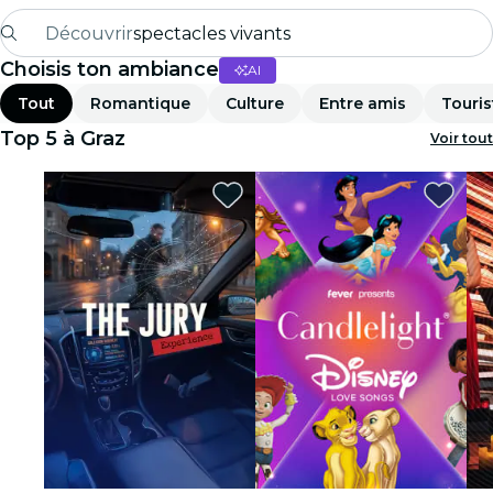
Découvrir
spectacles vivants
Choisis ton ambiance
AI
Madrid
Tout
Romantique
Culture
Entre amis
Touris
Candlelight
Top 5 à Graz
Voir tout
Londres
expériences et villes
São Paulo
expositions
Séoul
visites urbaines
concerts