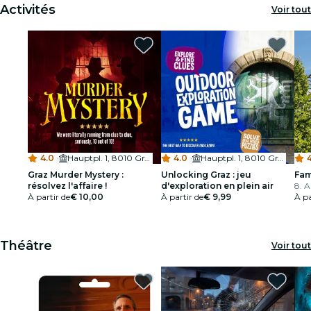
Activités
Voir tout
4.0
·
Hauptpl. 1, 8010 Graz, Austria
4.0
·
Hauptpl. 1, 8010 Graz, Austria
Graz Murder Mystery :
Unlocking Graz : jeu
Fam
résolvez l'affaire !
d'exploration en plein air
8. A
À partir de
€ 10,00
À partir de
€ 9,99
À pa
Théâtre
Voir tout