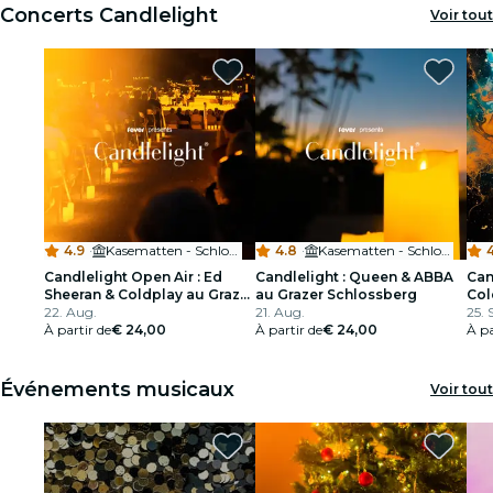
Concerts Candlelight
Voir tout
4.9
·
Kasematten - Schlossbergbühne
4.8
·
Kasematten - Schlossbergbühne
4
Candlelight Open Air : Ed
Candlelight : Queen & ABBA
Can
Sheeran & Coldplay au Grazer
au Grazer Schlossberg
Col
Schlossberg
22. Aug.
21. Aug.
25. 
À partir de
€ 24,00
À partir de
€ 24,00
À pa
Événements musicaux
Voir tout