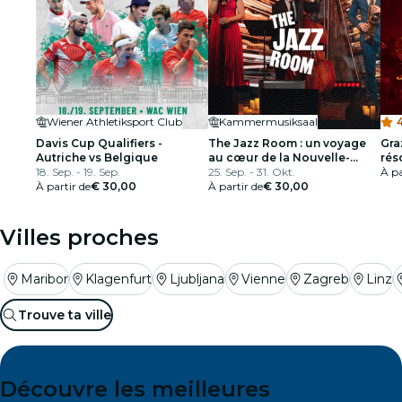
Wiener Athletiksport Club
Kammermusiksaal
Davis Cup Qualifiers -
The Jazz Room : un voyage
Gra
Autriche vs Belgique
au cœur de la Nouvelle-
réso
18. Sep. - 19. Sep.
Orléans
25. Sep. - 31. Okt.
À pa
À partir de
€ 30,00
À partir de
€ 30,00
Villes proches
Maribor
Klagenfurt
Ljubljana
Vienne
Zagreb
Linz
Trouve ta ville
Découvre les meilleures