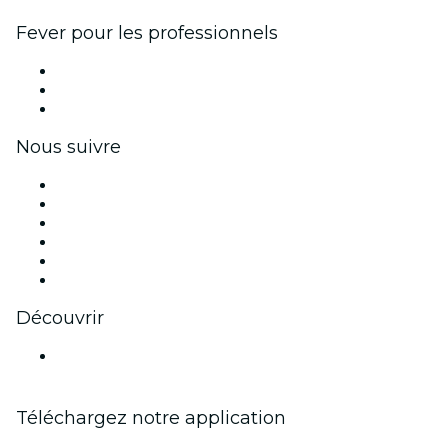
Fever pour les professionnels
Événements privés et billets de groupe
Avantages pour les entreprises
Coupons et cartes cadeaux pour les entreprises
Nous suivre
Facebook
X (Twitter)
Instagram
TikTok
LinkedIn
Youtube
Découvrir
Lieux d'événements à Graz
Téléchargez notre application