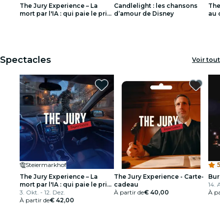
The Jury Experience – La
Candlelight : les chansons
The
restaurants
mort par l'IA : qui paie le prix
d’amour de Disney
au 
?
Orl
1
1
2
2
3
3
cinéma
Spectacles
Voir tout
Steiermarkhof
5
The Jury Experience – La
The Jury Experience - Carte-
Bur
mort par l'IA : qui paie le prix
cadeau
14. 
?
3. Okt. - 12. Dez.
À partir de
€ 40,00
À pa
À partir de
€ 42,00