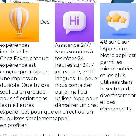
Des
4,8 sur 5 sur
expériences
Assistance 24/7
l'App Store
inoubliables
Nous sommes à
Notre appli est
Chez Fever, chaque
tes côtés 24
parmi les
expérience est
heures sur 24, 7
mieux notées
conçue pour laisser
jours sur 7, en 11
et les plus
une impression
langues. Tu peux
utilisées dans
durable. Que tu sois
nous contacter
le secteur du
seul ou en groupe,
par e-mail ou
divertissement
nous sélectionnons
utiliser l'App pour
et des
les meilleures
démarrer un chat
événements.
expériences pour que
en direct ou un
tu puisses simplement
appel.
en profiter.