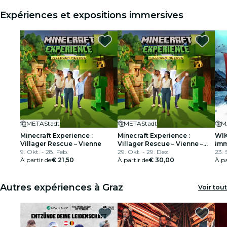
Expériences et expositions immersives
METAStadt
METAStadt
M
Minecraft Experience :
Minecraft Experience :
WIK
Villager Rescue – Vienne
Villager Rescue – Vienne –
imm
9. Okt. - 28. Feb.
Relaxed Sessions
29. Okt. - 29. Dez.
23. 
À partir de
€ 21,50
À partir de
€ 30,00
À pa
Autres expériences à Graz
Voir tout