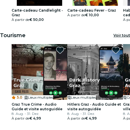
Carte-cadeau Candlelight -
Carte-cadeau Fever - Graz
Hab
Graz
À partir de
€ 10,00
cad
À partir de
€ 50,00
À pa
Tourisme
Voir tout
5.0
·
Lieux multiples
Lieux multiples
G
Graz True Crime - Audio
Hitlers Graz - Audio Guide et
Gra
Guide et visite autoguidée
visite autoguidée
vill
8. Aug. - 31. Dez.
8. Aug. - 31. Dez.
aut
8. A
À partir de
€ 4,99
À partir de
€ 4,99
À pa