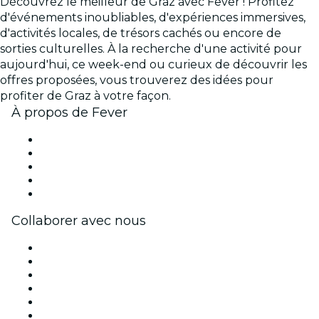
Découvrez le meilleur de Graz avec Fever ! Profitez
d'événements inoubliables, d'expériences immersives,
d'activités locales, de trésors cachés ou encore de
sorties culturelles. À la recherche d'une activité pour
aujourd'hui, ce week-end ou curieux de découvrir les
offres proposées, vous trouverez des idées pour
profiter de Graz à votre façon.
À propos de Fever
Presse
Travailler chez Fever
Impressum
Cartes-cadeaux
Centre d'aide
Collaborer avec nous
Fever Zone
Publiez votre événement
Événements d'entreprise et avantages
Programme d'affiliation
Programme d'ambassadeurs et d'influenceurs
Partenariats avec des marques