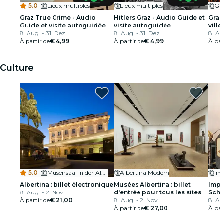
5.0
·
Lieux multiples
Lieux multiples
G
Graz True Crime - Audio
Hitlers Graz - Audio Guide et
Gra
Guide et visite autoguidée
visite autoguidée
vill
8. Aug. - 31. Dez.
8. Aug. - 31. Dez.
aut
8. A
À partir de
€ 4,99
À partir de
€ 4,99
À pa
Culture
5.0
·
Musensaal in der Albertina
Albertina Modern
Albertina : billet électronique
Musées Albertina : billet
Imp
8. Aug. - 2. Nov.
d'entrée pour tous les sites
Sch
À partir de
€ 21,00
8. Aug. - 2. Nov.
8. A
À partir de
€ 27,00
À pa