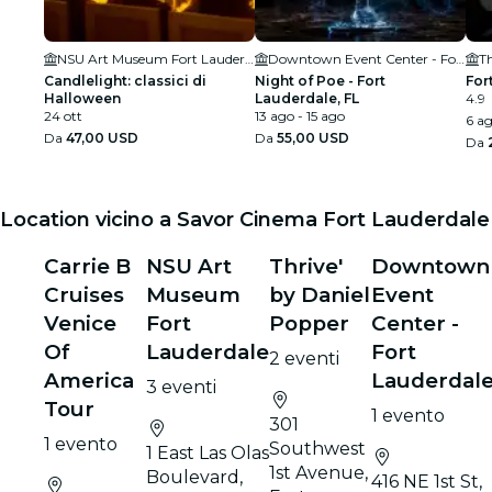
NSU Art Museum Fort Lauderdale
Downtown Event Center - Fort Lauderdale
T
Candlelight: classici di
Night of Poe - Fort
For
Halloween
Lauderdale, FL
4.9
24 ott
13 ago - 15 ago
6 ag
Da
47,00 USD
Da
55,00 USD
Da
Location vicino a Savor Cinema Fort Lauderdale
Carrie B
NSU Art
Thrive'
Downtown
Cruises
Museum
by Daniel
Event
Venice
Fort
Popper
Center -
Of
Lauderdale
Fort
2 eventi
America
Lauderdal
3 eventi
Tour
1 evento
301
1 evento
Southwest
1 East Las Olas
1st Avenue,
Boulevard,
416 NE 1st St,