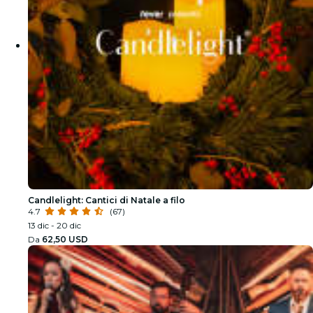
Candlelight: Cantici di Natale a filo
4.7
(67)
13 dic - 20 dic
Da
62,50 USD