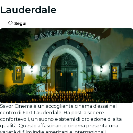
Lauderdale
Segui
Savor Cinema è un accogliente cinema d'essai nel
Galleria
centro di Fort Lauderdale. Ha posti a sedere
confortevoli, un suono e sistemi di proiezione di alta
qualità. Questo affascinante cinema presenta una
varietà di film indie americani e internazionali.