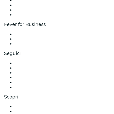
Eventi aziendali & benefit
Programma di affiliazione
Programma Ambassador e Influencer
Brand partnership
Fever for Business
Eventi privati e biglietti di gruppo
Benefit aziendali
Gift card e voucher aziendali
Seguici
Facebook
X (Twitter)
Instagram
TikTok
LinkedIn
Youtube
Scopri
Luoghi a Fort Lauderdale
Oggi