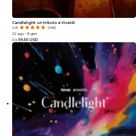
Candlelight: un tributo a Vivaldi
4.8
(148)
22 ago - 8 gen
Da
59,50 USD