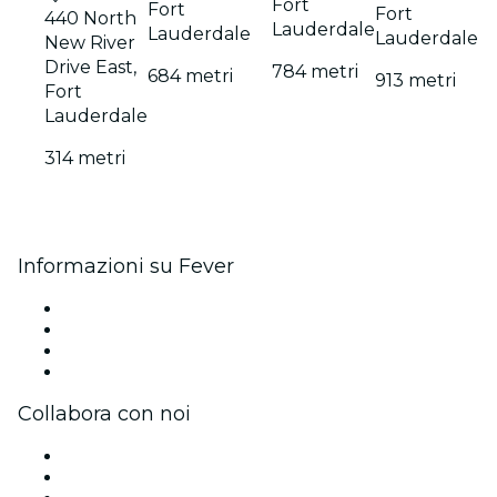
Fort
Fort
Fort
440 North
Lauderdale
Lauderdale
Lauderdale
New River
Drive East,
784 metri
684 metri
913 metri
Fort
Lauderdale
314 metri
Informazioni su Fever
Stampa
Unisciti al team
Carte regalo
Centro assistenza
Collabora con noi
Gestisci il tuo evento
Pubblica il tuo evento