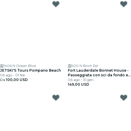
1406 N Ocean Blvd
900 N Birch Rd
JETSKI'S Tours Pompano Beach
Fort Lauderdale Bonnet House -
06 ago - 01 feb
Passeggiata con sci da fondo e
Da
100,00 USD
kayak
06 ago - 31 gen
149,00 USD