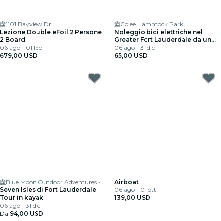
1101 Bayview Dr,
Colee Hammock Park
Lezione Double eFoil 2 Persone
Noleggio bici elettriche nel
2 Board
Greater Fort Lauderdale da un
06 ago - 01 feb
minimo di 2 ore
06 ago - 31 dic
679,00 USD
65,00 USD
Blue Moon Outdoor Adventures - Fort Lauderdale
Airboat
Seven Isles di Fort Lauderdale
06 ago - 01 ott
Tour in kayak
139,00 USD
06 ago - 31 dic
Da
94,00 USD