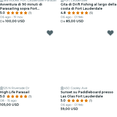
Sea Rocket Fort Lauderdale Parasail
Fort Lauderdale
Avventura di 90 minuti di
Gita di Drift Fishing al largo della
Parasailing sopra Fort
costa di Fort Lauderdale
Lauderdale, FL
5.0
(1)
4.8
(5)
06 ago - 19 nov
06 ago - 01 feb
Da
100,00 USD
Da
85,00 USD
125 N Riverside Dr
450 Cooley Ave
High Life Parasail
Sunset su Paddleboard presso
5.0
(1)
Las Olas Fort Lauderdale
08 - 15 ago
5.0
(1)
105,00 USD
06 ago - 01 feb
59,00 USD