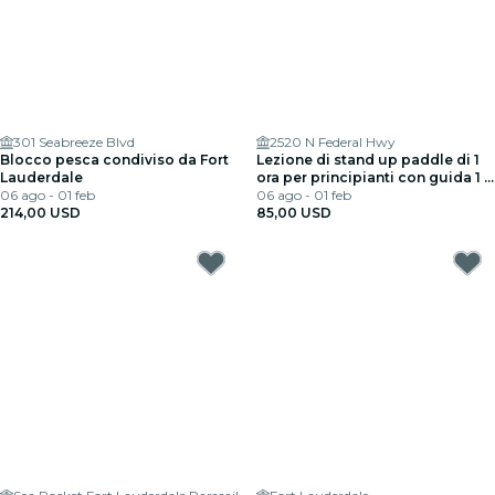
301 Seabreeze Blvd
2520 N Federal Hwy
Blocco pesca condiviso da Fort
Lezione di stand up paddle di 1
Lauderdale
ora per principianti con guida 1 a
06 ago - 01 feb
1
06 ago - 01 feb
214,00 USD
85,00 USD