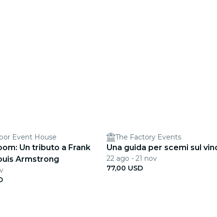
or Event House
The Factory Events
om: Un tributo a Frank
Una guida per scemi sul vin
22 ago - 21 nov
Louis Armstrong
77,00 USD
ov
D