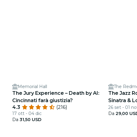
Memorial Hall
The Redmo
The Jury Experience – Death by AI:
The Jazz Ro
Cincinnati farà giustizia?
Sinatra & 
4.3
(216)
26 set - 01 n
17 ott - 04 dic
Da
29,00 US
Da
31,50 USD