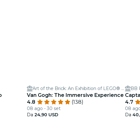
Art of the Brick: An Exhibition of LEGO® Art
BB 
o
Van Gogh: The Immersive Experience
Capta
4.8
(138)
4.7
08 ago - 30 set
08 ago
Da
24,90 USD
Da
40