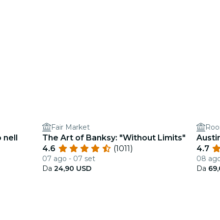
Fair Market
Roo
 nell
The Art of Banksy: "Without Limits"
Austi
4.6
(1011)
4.7
07 ago - 07 set
08 ago
Da
24,90 USD
Da
69