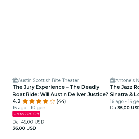
Austin Scottish Rite Theater
Antone's N
The Jury Experience – The Deadly
The Jazz Ro
Boat Ride: Will Austin Deliver Justice?
Sinatra & 
4.2
(44)
16 ago - 15 g
16 ago - 10 gen
Da
35,00 US
Up to 20% Off
Da
45,00 USD
36,00 USD