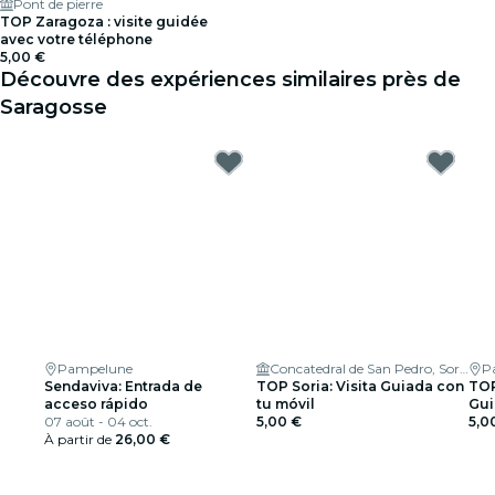
Pont de pierre
TOP Zaragoza : visite guidée
avec votre téléphone
5,00 €
Découvre des expériences similaires près de
Saragosse
Pampelune
Concatedral de San Pedro, Soria
P
Sendaviva: Entrada de
TOP Soria: Visita Guiada con
TOP
acceso rápido
tu móvil
Gui
07 août - 04 oct.
5,00 €
5,0
À partir de
26,00 €