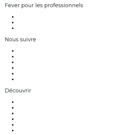
Fever pour les professionnels
Événements privés et billets de groupe
Avantages pour les entreprises
Coupons et cartes cadeaux pour les entreprises
Nous suivre
Facebook
X (Twitter)
Instagram
TikTok
LinkedIn
Youtube
Découvrir
Lieux d'événements à Toulouse
France
Aujourd'hui
Demain
Cette semaine
Ce week-end