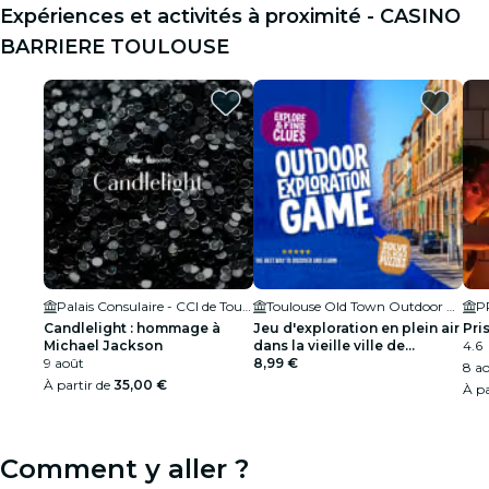
Expériences et activités à proximité - CASINO
BARRIERE TOULOUSE
Palais Consulaire - CCI de Toulouse
Toulouse Old Town Outdoor Exploration Game
P
Candlelight : hommage à
Jeu d'exploration en plein air
Pri
Michael Jackson
dans la vieille ville de
4.6
9 août
Toulouse
8,99 €
8 ao
À partir de
35,00 €
À pa
Comment y aller ?