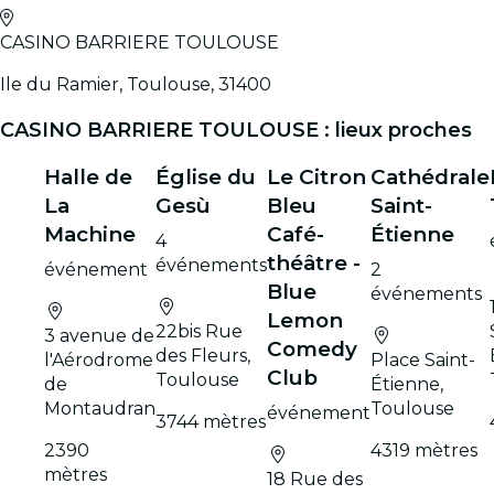
CASINO BARRIERE TOULOUSE
Ile du Ramier, Toulouse, 31400
CASINO BARRIERE TOULOUSE : lieux proches
Halle de
Église du
Le Citron
Cathédrale
La
Gesù
Bleu
Saint-
Machine
Café-
Étienne
4
théâtre -
événements
événement
2
Blue
événements
Lemon
22bis Rue
3 avenue de
Comedy
des Fleurs,
l'Aérodrome
Place Saint-
Club
Toulouse
de
Étienne,
Montaudran
Toulouse
événement
3744 mètres
2390
4319 mètres
mètres
18 Rue des