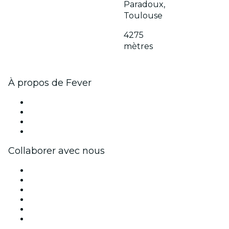
Paradoux,
Toulouse
4275
mètres
À propos de Fever
Presse
Travailler chez Fever
Cartes-cadeaux
Centre d'aide
Collaborer avec nous
Fever Zone
Publiez votre événement
Événements d'entreprise et avantages
Programme d'affiliation
Programme d'ambassadeurs et d'influenceurs
Partenariats avec des marques