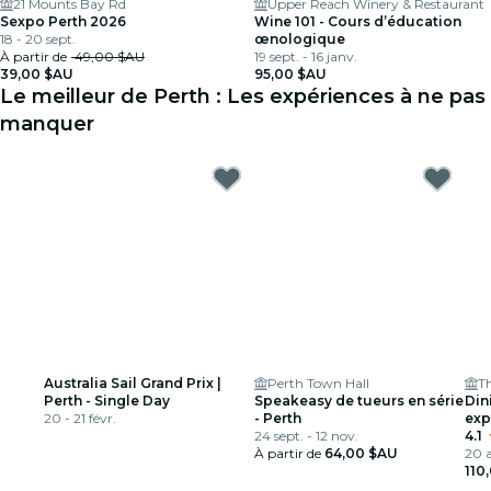
21 Mounts Bay Rd
Upper Reach Winery & Restaurant
Sexpo Perth 2026
Wine 101 - Cours d’éducation
18 - 20 sept.
œnologique
À partir de
49,00 $AU
19 sept. - 16 janv.
39,00 $AU
95,00 $AU
Le meilleur de Perth : Les expériences à ne pas
manquer
Australia Sail Grand Prix |
Perth Town Hall
Th
Perth - Single Day
Speakeasy de tueurs en série
Din
20 - 21 févr.
- Perth
exp
24 sept. - 12 nov.
les
4.1
À partir de
64,00 $AU
Sta
20 a
110