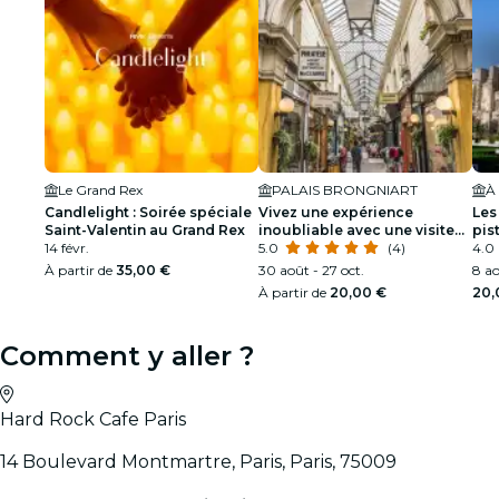
Le Grand Rex
PALAIS BRONGNIART
À 
Candlelight : Soirée spéciale
Vivez une expérience
Les
Saint-Valentin au Grand Rex
inoubliable avec une visite
pis
14 févr.
théâtralisée des Passages
5.0
(4)
(en
4.0
Couverts de Paris !
À partir de
35,00 €
30 août - 27 oct.
8 ao
À partir de
20,00 €
20,
Comment y aller ?
Hard Rock Cafe Paris
14 Boulevard Montmartre, Paris, Paris, 75009