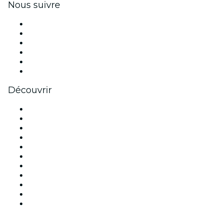
Nous suivre
Facebook
X (Twitter)
Instagram
TikTok
LinkedIn
Youtube
Découvrir
Lieux d'événements à Paris
France
Aujourd'hui
Demain
Cette semaine
Ce week-end
Halloween
Saint Valentin
Noël
Fête des mères
Nouvel An