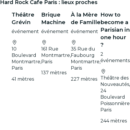
Hard Rock Cafe Paris : lieux proches
Théâtre
Brique
À la Mère
How to
Grévin
Machine
de Famille
become a
Parisian in
événement
événement
événement
one hour
?
10
161 Rue
35 Rue du
2
Boulevard
Montmartre,
Faubourg
événements
Montmartre,
Paris
Montmartre,
Paris
Paris
137 mètres
Théâtre des
41 mètres
227 mètres
Nouveautés,
24
Boulevard
Poissonnière
Paris
244 mètres