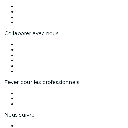
Presse
Travailler chez Fever
Cartes-cadeaux
Centre d'aide
Collaborer avec nous
Fever Zone
Publiez votre événement
Événements d'entreprise et avantages
Programme d'affiliation
Programme d'ambassadeurs et d'influenceurs
Partenariats avec des marques
Fever pour les professionnels
Événements privés et billets de groupe
Avantages pour les entreprises
Coupons et cartes cadeaux pour les entreprises
Nous suivre
Facebook