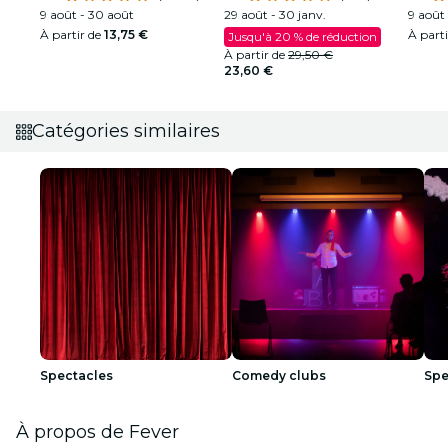
9 août - 30 août
29 août - 30 janv.
9 août 
À partir de
13,75 €
À part
Jusqu'à 20 % de réduction
À partir de
29,50 €
23,60 €
Catégories similaires
Spectacles
Comedy clubs
Spe
À propos de Fever