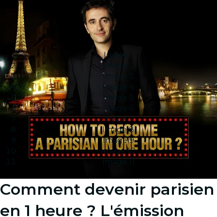
Image 1
Image 2
Image 3
Image 4
Image 5
Image 6
Image 7
Image 8
Image 9
Image 10
Image 11
Comment devenir parisien
en 1 heure ? L'émission