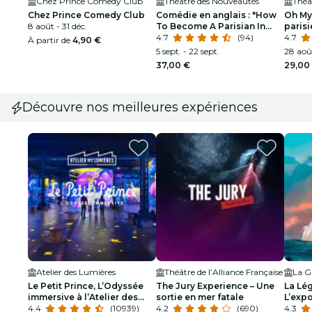
Chez Prince Comedy Club
Théâtre des Nouveautés
Théâ
Chez Prince Comedy Club
Comédie en anglais : "How
Oh My
8 août - 31 déc.
To Become A Parisian In
parisi
One Hour"
4.7
(94)
comiq
4.7
À partir de
4,90 €
5 sept. - 22 sept.
28 août
37,00 €
29,00
Découvre nos meilleures expériences
Atelier des Lumières
Théâtre de l’Alliance Française
La Gr
Le Petit Prince, L’Odyssée
The Jury Experience – Une
La Lég
immersive à l’Atelier des
sortie en mer fatale
L’expo
Lumières
4.4
(10939)
4.2
(690)
4.3