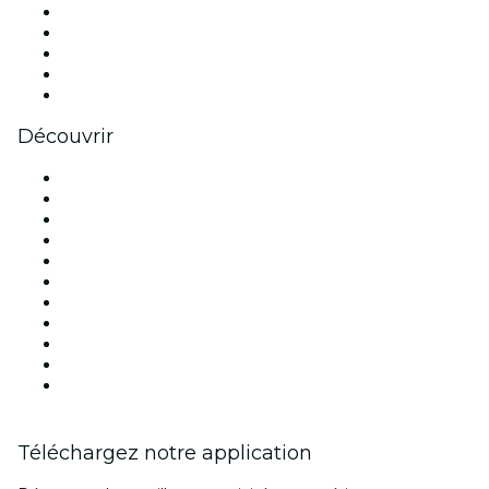
X (Twitter)
Instagram
TikTok
LinkedIn
Youtube
Découvrir
Lieux d'événements à Paris
France
Aujourd'hui
Demain
Cette semaine
Ce week-end
Halloween
Saint Valentin
Noël
Fête des mères
Nouvel An
Téléchargez notre application