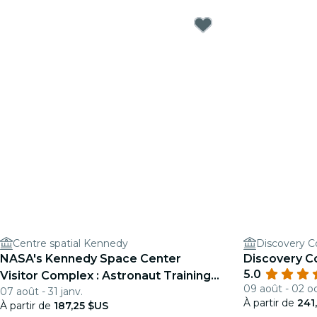
Centre spatial Kennedy
Discovery C
NASA's Kennedy Space Center
Discovery C
5.0
Visitor Complex : Astronaut Training
09 août - 02 oc
07 août - 31 janv.
Experience
À partir de
241
À partir de
187,25 $US