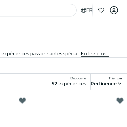
FR
Tu cherches des activités à faire à Orlando pour les touristes ? Découvre Orlando une aventure à la fois avec ces expériences passionnantes spécialement conçues pour les touristes. Découvre les meilleures choses à faire !
En lire plus...
Découvre
Trier par
52
expériences
Pertinence