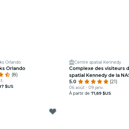
s Orlando
Centre spatial Kennedy
s Orlando
Complexe des visiteurs 
(8)
spatial Kennedy de la NA
t.
5.0
(21)
Admission journalière
87 $US
06 août - 09 janv.
À partir de
71,69 $US