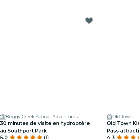
Boggy Creek Airboat Adventures
Old Town
30 minutes de visite en hydroptère
Old Town Ki
au Southport Park
Pass attract
5.0
(1)
4.3