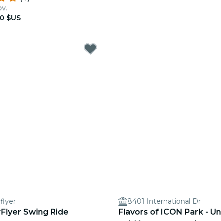
ov.
00 $US
flyer
8401 International Dr
rFlyer Swing Ride
Flavors of ICON Park - Un