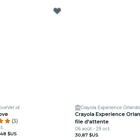
oveVer id
Crayola Experience Orland
ove
Crayola Experience Orland
(3)
file d'attente
t.
06 août - 29 oct.
,48 $US
30,87 $US