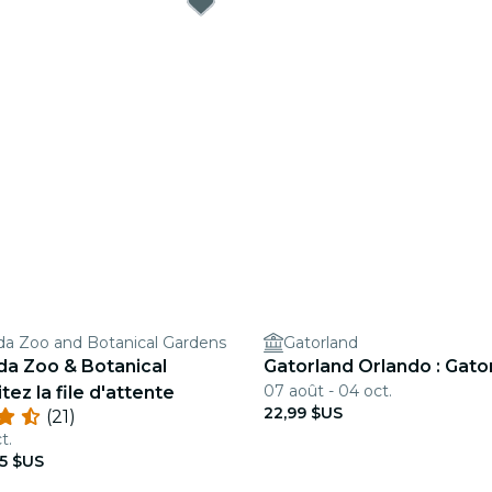
ida Zoo and Botanical Gardens
Gatorland
ida Zoo & Botanical
Gatorland Orlando : Gato
07 août - 04 oct.
tez la file d'attente
22,99 $US
(21)
t.
95 $US