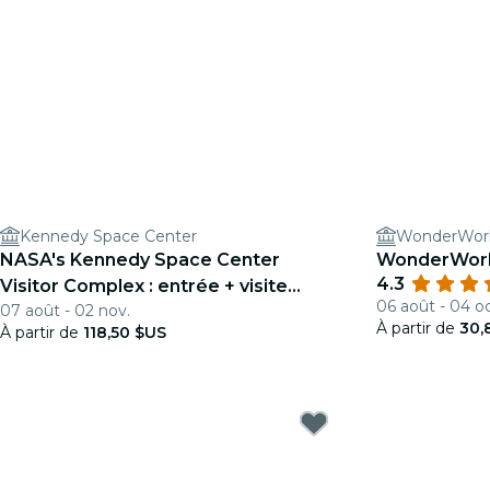
Kennedy Space Center
WonderWork
NASA's Kennedy Space Center
WonderWork
4.3
Visitor Complex : entrée + visite
06 août - 04 oc
07 août - 02 nov.
guidée
À partir de
30,
À partir de
118,50 $US