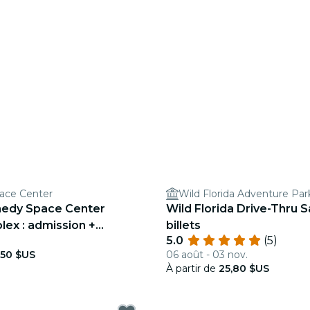
ace Center
Wild Florida Adventure Par
nedy Space Center
Wild Florida Drive-Thru S
lex : admission +
billets
5.0
(5)
vec un astronaute
,50 $US
06 août - 03 nov.
À partir de
25,80 $US