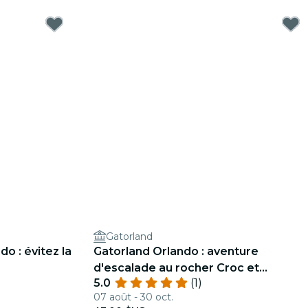
o
Gatorland
o : évitez la
Gatorland Orlando : aventure
d'escalade au rocher Croc et
5.0
(1)
admission au parc
07 août - 30 oct.