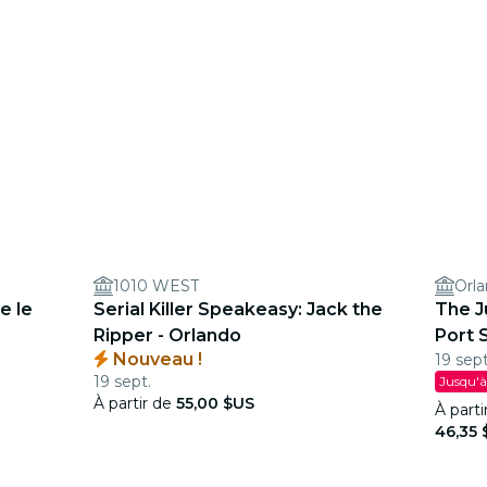
1010 WEST
Orl
e le
Serial Killer Speakeasy: Jack the
The J
Ripper - Orlando
Port 
Nouveau !
19 sept
19 sept.
Jusqu'à
À partir de
55,00 $US
À parti
46,35 