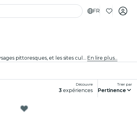
FR
Découvre de nouvelles aventures avec les excursions depuis Orlando. Explore les attractions à proximité, les paysages pittoresques, et les sites culturels avec des guides experts. Une journée d'exploration et de découverte, parfaite pour les voyageurs désireux de découvrir le meilleur de la région.
En lire plus...
Découvre
Trier par
3
expériences
Pertinence