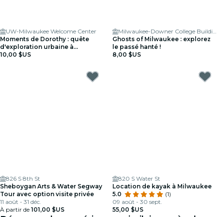
UW-Milwaukee Welcome Center
Milwaukee-Downer College Buildings
Moments de Dorothy : quête
Ghosts of Milwaukee : explorez
d'exploration urbaine à
le passé hanté !
Milwaukee
10,00 $US
8,00 $US
826 S 8th St
820 S Water St
Sheboygan Arts & Water Segway
Location de kayak à Milwaukee
Tour avec option visite privée
5.0
(1)
11 août - 31 déc.
09 août - 30 sept.
À partir de
101,00 $US
55,00 $US