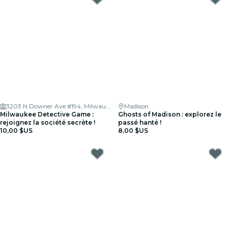
3203 N Downer Ave #194, Milwaukee, WI 53211
Madison
Milwaukee Detective Game :
Ghosts of Madison : explorez le
rejoignez la société secrète !
passé hanté !
10,00 $US
8,00 $US