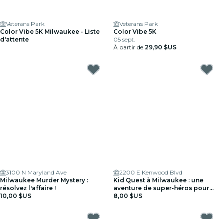
Veterans Park
Veterans Park
Color Vibe 5K Milwaukee - Liste
Color Vibe 5K
d'attente
05 sept.
À partir de
29,90 $US
3100 N Maryland Ave
2200 E Kenwood Blvd
Milwaukee Murder Mystery :
Kid Quest à Milwaukee : une
résolvez l'affaire !
aventure de super-héros pour
10,00 $US
les enfants (âges 4–8)
8,00 $US