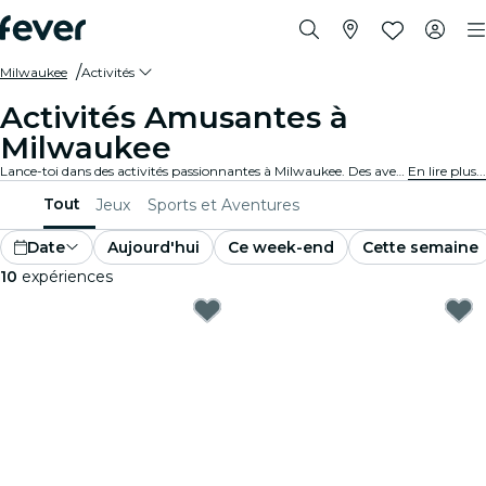
Milwaukee
Activités
Activités Amusantes à
Milwaukee
Lance-toi dans des activités passionnantes à Milwaukee. Des aventures en plein air aux expériences culturelles, découvre les meilleurs moyens de profiter au maximum de ton temps.
En lire plus...
Tout
Jeux
Sports et Aventures
Date
Aujourd'hui
Ce week-end
Cette semaine
10
expériences