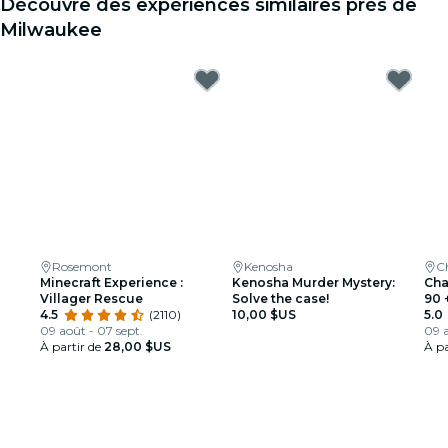
Découvre des expériences similaires près de
Milwaukee
Rosemont
Kenosha
C
Minecraft Experience :
Kenosha Murder Mystery:
Cha
Villager Rescue
Solve the case!
90 
4.5
(2110)
10,00 $US
bou
5.0
09 août - 07 sept.
09 a
À partir de
28,00 $US
À pa